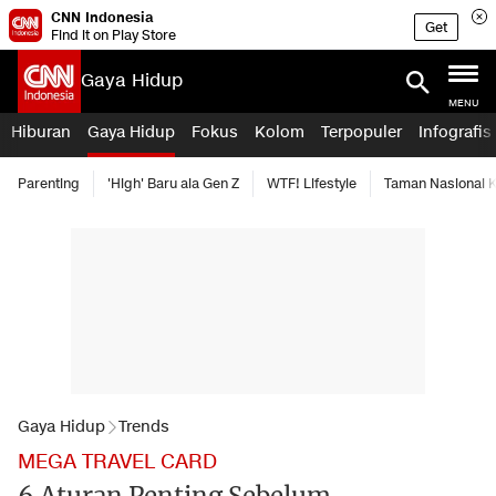
CNN Indonesia
Get
Find it on Play Store
Gaya Hidup
MENU
Hiburan
Gaya Hidup
Fokus
Kolom
Terpopuler
Infografis
Parenting
'High' Baru ala Gen Z
WTF! Lifestyle
Taman Nasional
Gaya Hidup
Trends
MEGA TRAVEL CARD