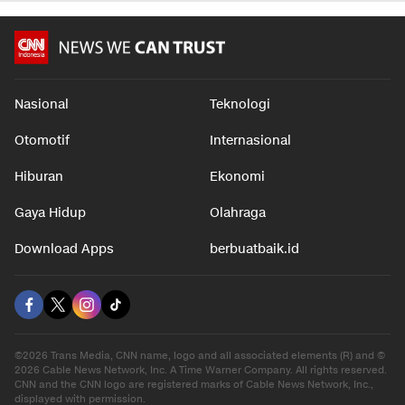
Laki-lak
dalam 7 jam
dalam 7 jam
dalam 7 j
Nasional
Teknologi
Otomotif
Internasional
Hiburan
Ekonomi
Gaya Hidup
Olahraga
Download Apps
berbuatbaik.id
©2026 Trans Media, CNN name, logo and all associated elements (R) and ©