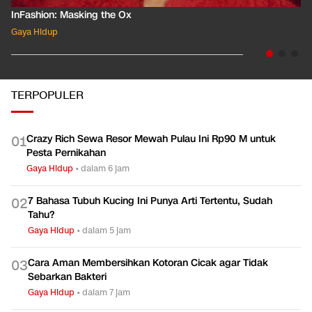
InFashion: Masking the Ox
Gaya Hidup
TERPOPULER
Crazy Rich Sewa Resor Mewah Pulau Ini Rp90 M untuk
0
1
Pesta Pernikahan
Gaya Hidup
•
dalam 6 jam
7 Bahasa Tubuh Kucing Ini Punya Arti Tertentu, Sudah
0
2
Tahu?
Gaya Hidup
•
dalam 5 jam
Cara Aman Membersihkan Kotoran Cicak agar Tidak
0
3