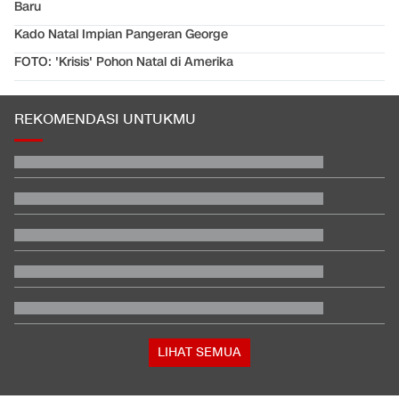
Baru
Kado Natal Impian Pangeran George
FOTO: 'Krisis' Pohon Natal di Amerika
REKOMENDASI UNTUKMU
EDUSPORTS: Beda Piala AFF dengan FIFA ASEAN Cup
Hashim Djojohadikusumo Kukuhkan 20 Ormas Baru Kawal
Program Pemerintah
Berada dalam Satu Negara, Apa Beda Pasukan Houthi & Militer
Yaman?
Hasil MotoGP Inggris 2026: Fernandez Juara, Martin Kedua
Klasemen Moto3 usai Veda Ega Finis ke-9 dan Danish Crash di
GP Inggris
Bos Padel di Bandung Kena Denda Rp100 Juta dan Wajib
Tanam 1.000 Pohon