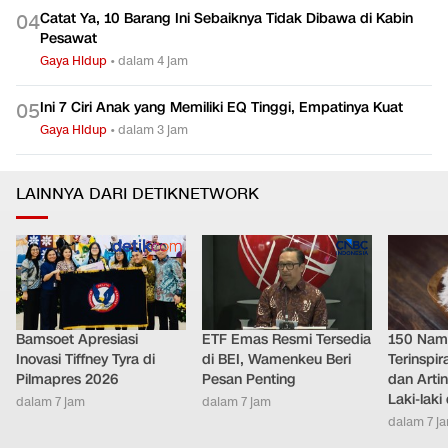
Sebarkan Bakteri
Gaya Hidup
•
dalam 7 jam
Catat Ya, 10 Barang Ini Sebaiknya Tidak Dibawa di Kabin
0
4
Pesawat
Gaya Hidup
•
dalam 4 jam
Ini 7 Ciri Anak yang Memiliki EQ Tinggi, Empatinya Kuat
0
5
Gaya Hidup
•
dalam 3 jam
LAINNYA DARI DETIKNETWORK
Bamsoet Apresiasi
ETF Emas Resmi Tersedia
150 Nam
Inovasi Tiffney Tyra di
di BEI, Wamenkeu Beri
Terinspi
Pilmapres 2026
Pesan Penting
dan Arti