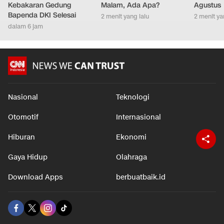
Kebakaran Gedung
Malam, Ada Apa?
Agustus
Bapenda DKI Selesai
2 menit yang lalu
2 menit ya
dalam 6 jam
Nasional
Teknologi
Otomotif
Internasional
Hiburan
Ekonomi
Gaya Hidup
Olahraga
Download Apps
berbuatbaik.id