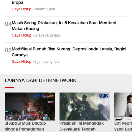
Eropa
Gaya Hidup
•
dalam 1 jam
Masih Sering Dilakukan, Ini 6 Kesalahan Saat Memberi
0
4
Makan Kucing
Gaya Hidup
•
2 jam yang lalu
Modifikasi Rumah Bisa Kurangi Depresi pada Lansia, Begini
0
5
Caranya
Gaya Hidup
•
1 jam yang lalu
LAINNYA DARI DETIKNETWORK
Jl Abdul Muis Ditutup
Presiden Ini Mendadak
Ciri Kep
hingga Pemadaman
Dievakuasi Tengah
yang Lahi