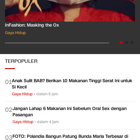
InFashion: Masking the Ox
Gaya Hidup
TERPOPULER
Anak Sulit BAB? Berikan 10 Makanan Tinggi Serat Ini untuk
0
1
Si Kecil
Gaya Hidup
•
dalam 6 jam
Jangan Lahap 6 Makanan Ini Sebelum Oral Sex dengan
0
2
Pasangan
Gaya Hidup
•
dalam 4 jam
FOTO: Polandia Bangun Patung Bunda Maria Terbesar di
0
3