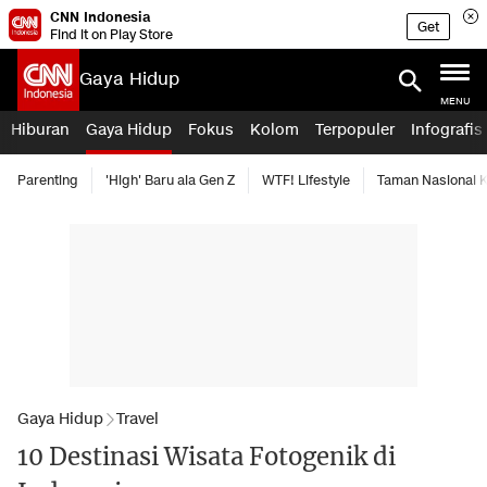
CNN Indonesia
Get
Find it on Play Store
Gaya Hidup
MENU
Hiburan
Gaya Hidup
Fokus
Kolom
Terpopuler
Infografis
Parenting
'High' Baru ala Gen Z
WTF! Lifestyle
Taman Nasional
Gaya Hidup
Travel
10 Destinasi Wisata Fotogenik di