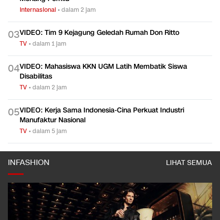
Internasional
•
dalam 2 jam
VIDEO: Tim 9 Kejagung Geledah Rumah Don Ritto
0
3
TV
•
dalam 1 jam
VIDEO: Mahasiswa KKN UGM Latih Membatik Siswa
0
4
Disabilitas
TV
•
dalam 2 jam
VIDEO: Kerja Sama Indonesia-Cina Perkuat Industri
0
5
Manufaktur Nasional
TV
•
dalam 5 jam
INFASHION
LIHAT SEMUA