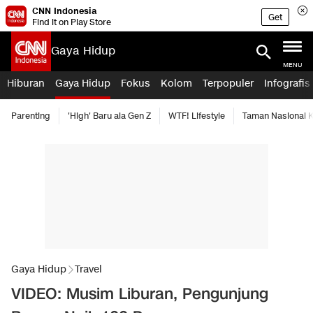
CNN Indonesia
Get
Find it on Play Store
Gaya Hidup
MENU
Hiburan
Gaya Hidup
Fokus
Kolom
Terpopuler
Infografis
Parenting
'High' Baru ala Gen Z
WTF! Lifestyle
Taman Nasional
Gaya Hidup
Travel
VIDEO: Musim Liburan, Pengunjung