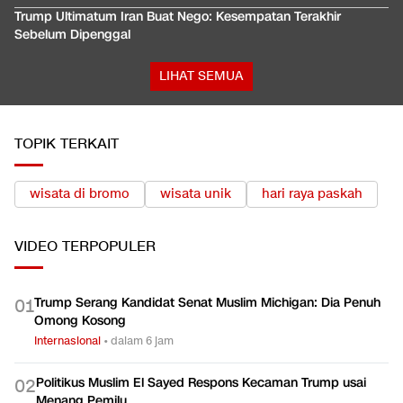
Trump Ultimatum Iran Buat Nego: Kesempatan Terakhir
Sebelum Dipenggal
LIHAT SEMUA
TOPIK TERKAIT
wisata di bromo
wisata unik
hari raya paskah
VIDEO
TERPOPULER
Trump Serang Kandidat Senat Muslim Michigan: Dia Penuh
0
1
Omong Kosong
Internasional
•
dalam 6 jam
Politikus Muslim El Sayed Respons Kecaman Trump usai
0
2
Menang Pemilu