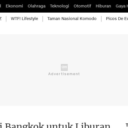
l
Ekonomi
Olahraga
Teknologi
Otomotif
Hiburan
Gaya 
Z
WTF! Lifestyle
Taman Nasional Komodo
Picos De E
di Bangkok untuk Liburan