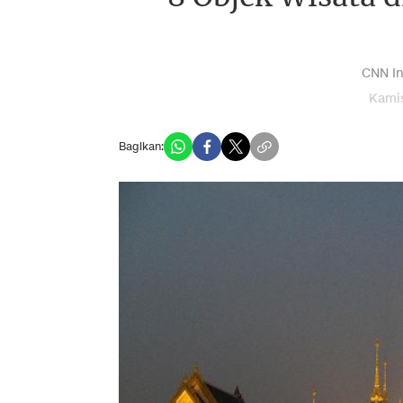
CNN In
Kamis
Bagikan: