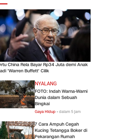
rtu China Rela Bayar Rp34 Juta demi Anak
adi 'Warren Buffett' Cilik
NYALANG
FOTO: Indah Warna-Warni
Dunia dalam Sebuah
Bingkai
Gaya Hidup
•
dalam 5 jam
7 Cara Ampuh Cegah
Kucing Tetangga Boker di
Pekarangan Rumah