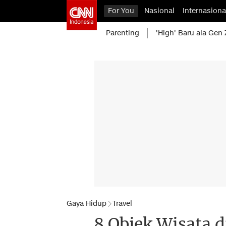
For You
Nasional
Internasiona
Parenting
'High' Baru ala Gen 
Gaya Hidup
Travel
8 Objek Wisata 