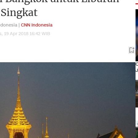
Singkat
donesia |
CNN Indonesia
, 19 Apr 2018 16:42 WIB
O
J