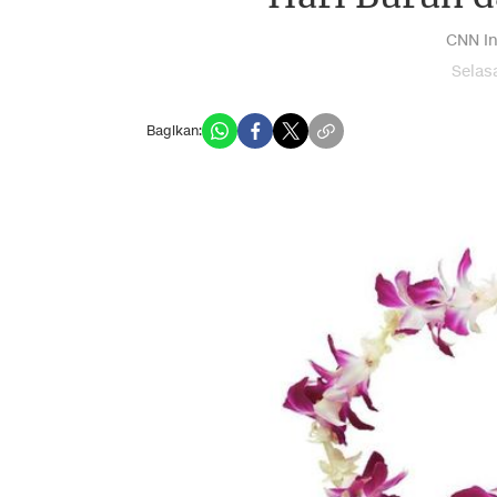
CNN In
Selas
Bagikan: