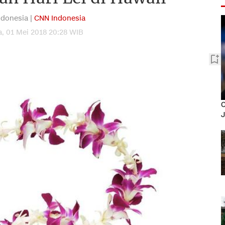
donesia |
CNN Indonesia
a, 01 Mei 2018 20:28 WIB
O
J