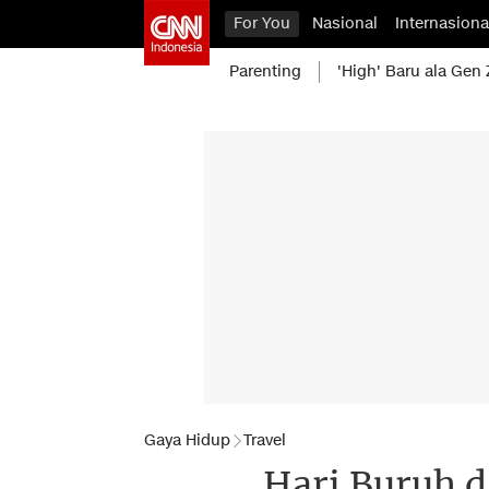
For You
Nasional
Internasiona
Parenting
'High' Baru ala Gen 
Gaya Hidup
Travel
Hari Buruh d