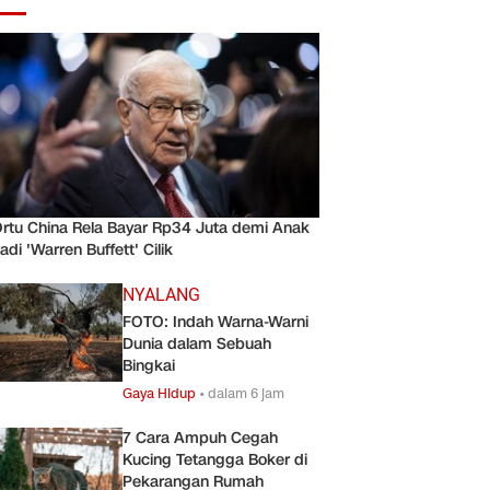
rtu China Rela Bayar Rp34 Juta demi Anak
adi 'Warren Buffett' Cilik
NYALANG
FOTO: Indah Warna-Warni
Dunia dalam Sebuah
Bingkai
Gaya Hidup
•
dalam 6 jam
7 Cara Ampuh Cegah
Kucing Tetangga Boker di
Pekarangan Rumah