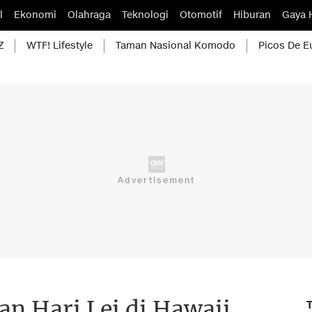
l
Ekonomi
Olahraga
Teknologi
Otomotif
Hiburan
Gaya 
Z
WTF! Lifestyle
Taman Nasional Komodo
Picos De E
an Hari Lei di Hawaii