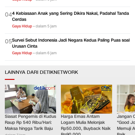
Hibakujumoku, Pohon Penyintas Bom Hiroshima yang Jadi
0
3
Simbol Harapan
Gaya Hidup
•
dalam 6 jam
4 Kebiasaan Anak yang Sering Dikira Nakal, Padahal Tanda
0
4
Cerdas
Gaya Hidup
•
dalam 5 jam
Survei Sebut Indonesia Jadi Negara Kedua Paling Puas soal
0
5
Urusan Cinta
Gaya Hidup
•
dalam 6 jam
LAINNYA DARI DETIKNETWORK