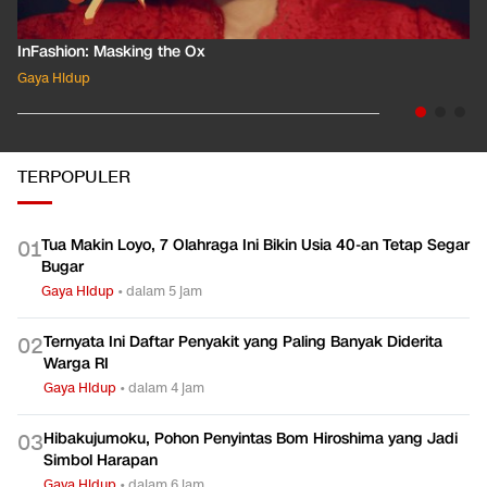
InFashion: Masking the Ox
Gaya Hidup
TERPOPULER
Tua Makin Loyo, 7 Olahraga Ini Bikin Usia 40-an Tetap Segar
0
1
Bugar
Gaya Hidup
•
dalam 5 jam
Ternyata Ini Daftar Penyakit yang Paling Banyak Diderita
0
2
Warga RI
Gaya Hidup
•
dalam 4 jam