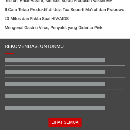
'Kisruh' Halal-Haram, Menkes Surati Produsen Vaksin MR
6 Cara Tetap Produktif di Usia Tua Seperti Ma'ruf dan Prabowo
10 Mitos dan Fakta Soal HIV/AIDS
Mengenal Gastric Virus, Penyakit yang Diderita Pink
REKOMENDASI UNTUKMU
5 Potensi Perubahan Timnas Indonesia Saat Lawan Singapura
di Piala AFF
Satu Pemain Thailand Tewas Disambar Petir, 8 Orang Luka-
luka
Detik-detik Pilot Malaysia Bawa Sabu Ditangkap Bea Cukai
Soetta
Cara Aktifkan Kuota Internet Rollover di Telkomsel, XL, dan
Indosat
Penjelasan Ending dan Post-credit Spider-Man: Brand New Day
KPK Sebut Ada Penyerahan Sin$14.000 dari Bupati Kuansing