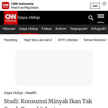
CNN Indonesia
Get
Find it on Play Store
Gaya Hidup
MENU
Hiburan
Gaya Hidup
Fokus
Kolom
Terpopuler
Infografis
Parenting
'High' Baru ala Gen Z
WTF! Lifestyle
Taman Nasional
Gaya Hidup
Health
Studi: Konsumsi Minyak Ikan Tak