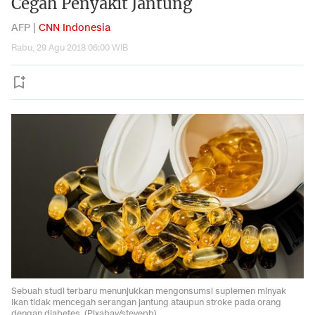
Cegah Penyakit Jantung
AFP |
CNN Indonesia
Rabu, 29 Agu 2018 06:00 WIB
Sebuah studi terbaru menunjukkan mengonsumsi suplemen minyak
ikan tidak mencegah serangan jantung ataupun stroke pada orang
dengan diabetes. (Pixabay/stevepb)