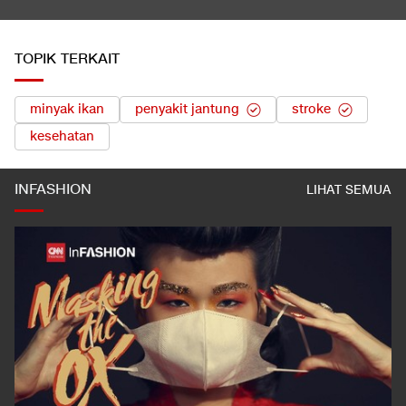
ke Raja Juli
LIHAT SEMUA
TOPIK TERKAIT
minyak ikan
penyakit jantung
stroke
kesehatan
INFASHION
LIHAT SEMUA