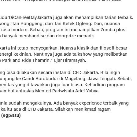
durDiCarFreeDayJakarta juga akan menampilkan tarian terbaik.
yong, Tari Ronggeng, dan Tari Ketek Ogleng. Dan, nuansa
si' rasa modern. Sebab, program ini menampilkan Zumba plus
an banyak merchandise dan doorprize menarik.
a ini tetap menyegarkan. Nuansa klasik dan filosofi besar
ergi kekinian. Nantinya juga ada talkshow yang melibatkan
 Park and Ride Thamrin," ujar Hiramsyah.
bisa dilakukan secara instan di CFD Jakarta. Bila ingin
kunjung ke Candi Borobudur di Magelang, Jawa Tengah. Sebab,
enitas yang ditawarkan juga luar biasa. Kehadiran program
ambut antusias Menteri Pariwisata Arief Yahya.
Dunia sudah mengakuinya. Ada banyak experience terbaik yang
gka itu ada di CFD Jakarta. Silahkan menikmati ragam
.
(egp/stu)