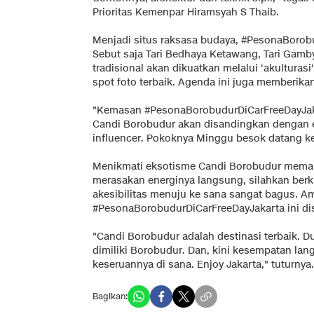
Prioritas Kemenpar Hiramsyah S Thaib.
Menjadi situs raksasa budaya, #PesonaBorobu
Sebut saja Tari Bedhaya Ketawang, Tari Gamb
tradisional akan dikuatkan melalui 'akultura
spot foto terbaik. Agenda ini juga memberik
"Kemasan #PesonaBorobudurDiCarFreeDayJakart
Candi Borobudur akan disandingkan dengan en
influencer. Pokoknya Minggu besok datang ke
Menikmati eksotisme Candi Borobudur memang 
merasakan energinya langsung, silahkan ber
akesibilitas menuju ke sana sangat bagus. Am
#PesonaBorobudurDiCarFreeDayJakarta ini dis
"Candi Borobudur adalah destinasi terbaik. 
dimiliki Borobudur. Dan, kini kesempatan lan
keseruannya di sana. Enjoy Jakarta," tuturnya
Bagikan: