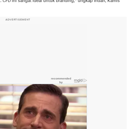
 CFD ini sangat ideal untuk branding," ungkap Indah, Kamis
ADVERTISEMENT