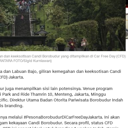
an dan keeksotisan Candi Borobudur yang ditampilkan di Car Free Day (CFD)
(ANTARA FOTO/Sigid Kurniawan)
ba dan Labuan Bajo, giliran kemegahan dan keeksotisan Candi
FD) Jakarta.
dur juga menampilkan sisi lain potensinya. Venue program
 Park and Ride Thamrin 10, Menteng, Jakarta, Minggu
acific. Direktur Utama Badan Otorita Pariwisata Borobudur Indah
is branding.
nya melalui #PesonaBorobudurDiCarFreeDayJakarta. Ini akan
am kekayaan Candi Borobudur. Secara profil, status CFD