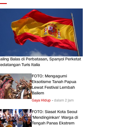
aling Balas di Perbatasan, Spanyol Perketat
edatangan Turis Italia
FOTO: Mengagumi
Eksotisme Tanah Papua
Lewat Festival Lembah
Baliem
Gaya Hidup
•
dalam 2 jam
FOTO: Siasat Kota Seoul
'Mendinginkan' Warga di
Tengah Panas Ekstrem