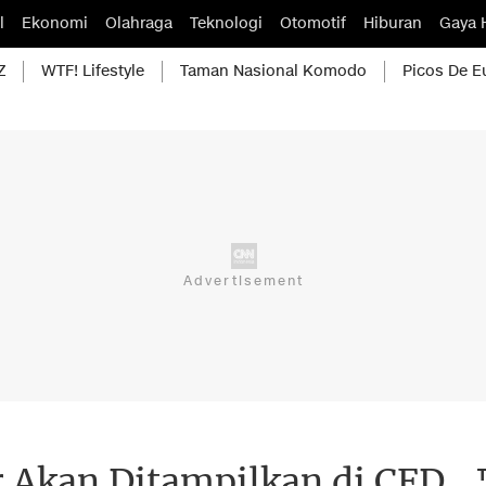
l
Ekonomi
Olahraga
Teknologi
Otomotif
Hiburan
Gaya 
Z
WTF! Lifestyle
Taman Nasional Komodo
Picos De E
 Akan Ditampilkan di CFD