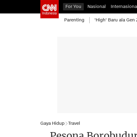
For You
Nasional
Internasiona
Parenting
'High' Baru ala Gen 
Gaya Hidup
Travel
Pesona Borobudur