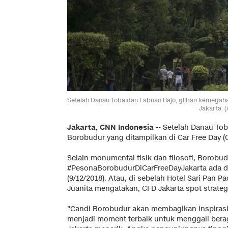
Setelah Danau Toba dan Labuan Bajo, giliran kemegah
Jakarta. 
Jakarta, CNN Indonesia
-- Setelah Danau To
Borobudur yang ditampilkan di Car Free Day (C
Selain monumental fisik dan filosofi, Borobu
#PesonaBorobudurDiCarFreeDayJakarta ada di
(9/12/2018). Atau, di sebelah Hotel Sari Pan P
Juanita mengatakan, CFD Jakarta spot strateg
"Candi Borobudur akan membagikan inspirasi
menjadi moment terbaik untuk menggali berag