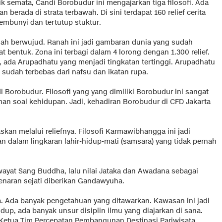
 semata, Candi Borobudur ini mengajarkan tiga filosofi. Ada
erada di strata terbawah. Di sini terdapat 160 relief cerita
mbunyi dan tertutup stuktur.
nah berwujud. Ranah ini jadi gambaran dunia yang sudah
t bentuk. Zona ini terbagi dalam 4 lorong dengan 1.300 relief.
u, ada Arupadhatu yang menjadi tingkatan tertinggi. Arupadhatu
 sudah terbebas dari nafsu dan ikatan rupa.
 Borobudur. Filosofi yang yang dimiliki Borobudur ini sangat
n soal kehidupan. Jadi, kehadiran Borobudur di CFD Jakarta
skan melalui reliefnya. Filosofi Karmawibhangga ini jadi
dalam lingkaran lahir-hidup-mati (samsara) yang tidak pernah
ayat Sang Buddha, lalu nilai Jataka dan Awadana sebagai
enaran sejati diberikan Gandawyuha.
a. Ada banyak pengetahuan yang ditawarkan. Kawasan ini jadi
idup, ada banyak unsur disiplin ilmu yang diajarkan di sana.
as Ketua Tim Percepatan Pembangunan Destinasi Pariwisata