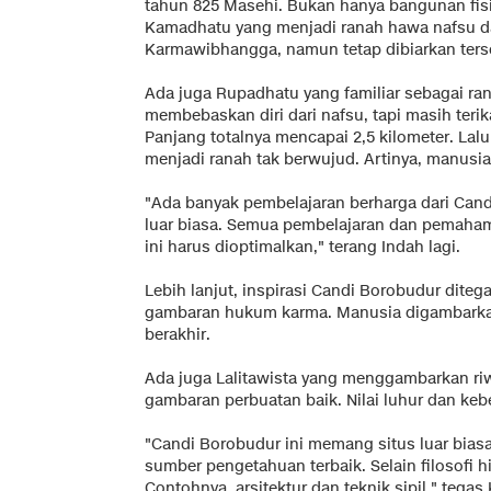
tahun 825 Masehi. Bukan hanya bangunan fisik
Kamadhatu yang menjadi ranah hawa nafsu dan b
Karmawibhangga, namun tetap dibiarkan terse
Ada juga Rupadhatu yang familiar sebagai ra
membebaskan diri dari nafsu, tapi masih terika
Panjang totalnya mencapai 2,5 kilometer. Lal
menjadi ranah tak berwujud. Artinya, manusia
"Ada banyak pembelajaran berharga dari Candi
luar biasa. Semua pembelajaran dan pemahama
ini harus dioptimalkan," terang Indah lagi.
Lebih lanjut, inspirasi Candi Borobudur ditega
gambaran hukum karma. Manusia digambarkan 
berakhir.
Ada juga Lalitawista yang menggambarkan riw
gambaran perbuatan baik. Nilai luhur dan keb
"Candi Borobudur ini memang situs luar bias
sumber pengetahuan terbaik. Selain filosofi h
Contohnya, arsitektur dan teknik sipil," teg