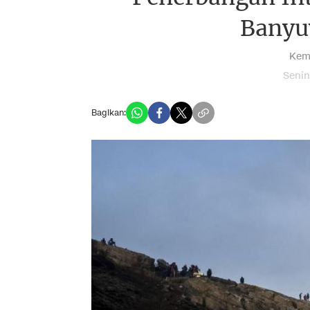
Banyu
Kem
Senin
Bagikan: