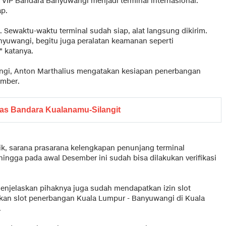
 VIP Bandara Banyuwangi menjadi terminal internasional.
ap.
. Sewaktu-waktu terminal sudah siap, alat langsung dikirim.
yuwangi, begitu juga peralatan keamanan seperti
" katanya.
ngi, Anton Marthalius mengatakan kesiapan penerbangan
ember.
as Bandara Kualanamu-Silangit
k, sarana prasarana kelengkapan penunjang terminal
hingga pada awal Desember ini sudah bisa dilakukan verifikasi
 menjelaskan pihaknya juga sudah mendapatkan izin slot
tkan slot penerbangan Kuala Lumpur - Banyuwangi di Kuala
.