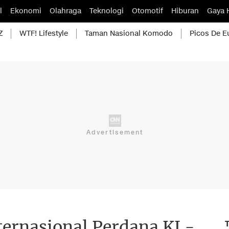
l
Ekonomi
Olahraga
Teknologi
Otomotif
Hiburan
Gaya 
Z
WTF! Lifestyle
Taman Nasional Komodo
Picos De E
ternasional Perdana KL-