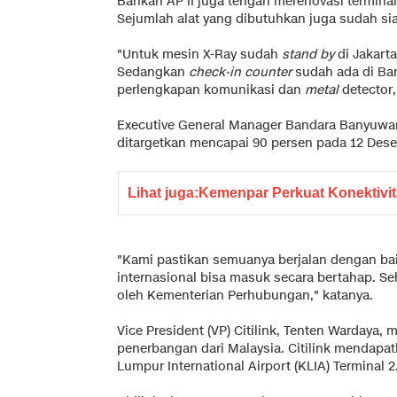
Bahkan AP II juga tengah merenovasi terminal
Sejumlah alat yang dibutuhkan juga sudah si
"Untuk mesin X-Ray sudah
stand by
di Jakarta
Sedangkan
check-in counter
sudah ada di Ban
perlengkapan komunikasi dan
metal
detector,
Executive General Manager Bandara Banyuwa
ditargetkan mencapai 90 persen pada 12 Des
Lihat juga:
Kemenpar Perkuat Konektivit
"Kami pastikan semuanya berjalan dengan bai
internasional bisa masuk secara bertahap. Se
oleh Kementerian Perhubungan," katanya.
Vice President (VP) Citilink, Tenten Wardaya,
penerbangan dari Malaysia. Citilink mendapa
Lumpur International Airport (KLIA) Terminal 2