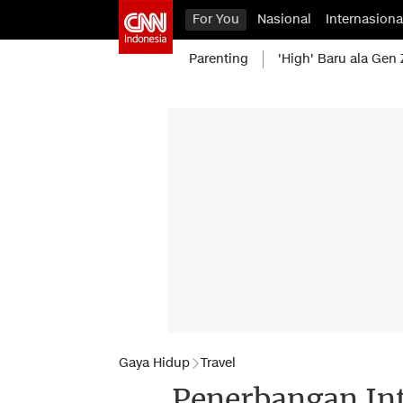
For You
Nasional
Internasiona
Parenting
'High' Baru ala Gen 
Gaya Hidup
Travel
Penerbangan In