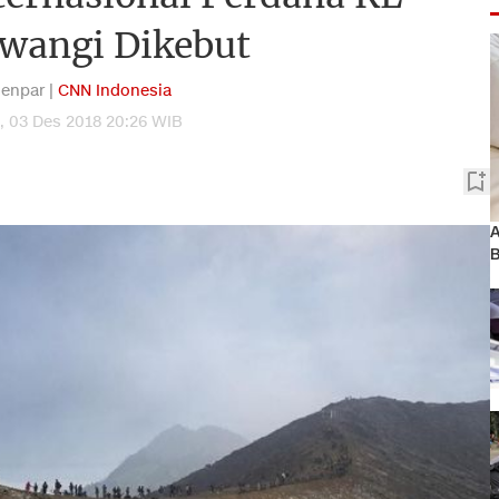
wangi Dikebut
enpar |
CNN Indonesia
, 03 Des 2018 20:26 WIB
A
B