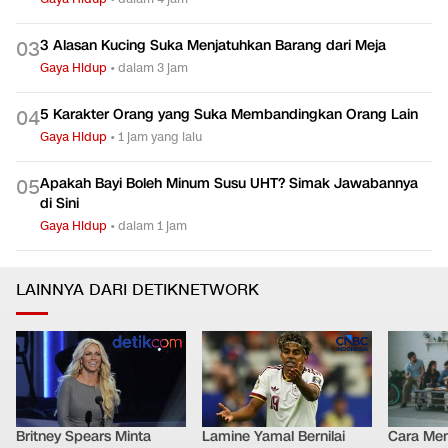
3 Alasan Kucing Suka Menjatuhkan Barang dari Meja
0
3
Gaya Hidup
•
dalam 3 jam
5 Karakter Orang yang Suka Membandingkan Orang Lain
0
4
Gaya Hidup
•
1 jam yang lalu
Apakah Bayi Boleh Minum Susu UHT? Simak Jawabannya
0
5
di Sini
Gaya Hidup
•
dalam 1 jam
LAINNYA DARI DETIKNETWORK
Britney Spears Minta
Lamine Yamal Bernilai
Cara Men