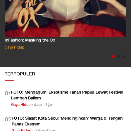
InFashion: Masking the Ox
Gaya Hidup
TERPOPULER
FOTO: Mengagumi Eksotisme Tanah Papua Lewat Festival
0
1
Lembah Baliem
Gaya Hidup
•
dalam 3 jam
FOTO: Siasat Kota Seoul 'Mendinginkan' Warga di Tengah
0
2
Panas Ekstrem
Gaya Hidup
•
dalam 4 jam