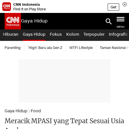
CNN Indonesia
Get
Find it on Play Store
Gaya Hidup
MENU
Hiburan
Gaya Hidup
Fokus
Kolom
Terpopuler
Infografis
Parenting
'High' Baru ala Gen Z
WTF! Lifestyle
Taman Nasional
Gaya Hidup
Food
Meracik MPASI yang Tepat Sesuai Usia