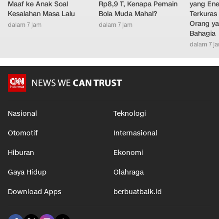
Maaf ke Anak Soal
Rp8,9 T, Kenapa Pemain
yang Ene
Kesalahan Masa Lalu
Bola Muda Mahal?
Terkuras
Orang ya
dalam 7 jam
dalam 7 jam
Bahagia
dalam 7 j
Nasional
Teknologi
Otomotif
Internasional
Hiburan
Ekonomi
Gaya Hidup
Olahraga
Download Apps
berbuatbaik.id