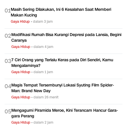
Masih Sering Dilakukan, Ini 6 Kesalahan Saat Memberi
0
1
Makan Kucing
Gaya Hidup
•
dalam 3 jam
Modifikasi Rumah Bisa Kurangi Depresi pada Lansia, Begini
0
2
Caranya
Gaya Hidup
•
dalam 4 jam
7 Ciri Orang yang Terlalu Keras pada Diri Sendiri, Kamu
0
3
Mengalaminya?
Gaya Hidup
•
dalam 1 jam
Magis Tempat Tersembunyi Lokasi Syuting Film Spider-
0
4
Man: Brand New Day
Gaya Hidup
•
dalam 26 menit
Mengagumi Piramida Meroe, Kini Terancam Hancur Gara-
0
5
gara Perang
Gaya Hidup
•
dalam 2 jam