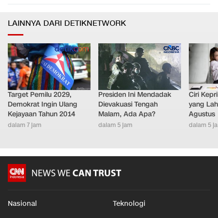
LAINNYA DARI DETIKNETWORK
Target Pemilu 2029,
Presiden Ini Mendadak
Ciri Kep
Demokrat Ingin Ulang
Dievakuasi Tengah
yang Lahi
Kejayaan Tahun 2014
Malam, Ada Apa?
Agustus
dalam 7 jam
dalam 5 jam
dalam 5 j
Nasional
Teknologi