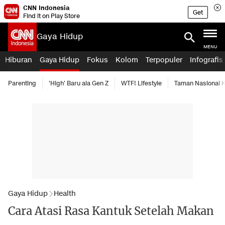
CNN Indonesia
Get
Find it on Play Store
Gaya Hidup
MENU
Hiburan
Gaya Hidup
Fokus
Kolom
Terpopuler
Infografis
Parenting
'High' Baru ala Gen Z
WTF! Lifestyle
Taman Nasional
Gaya Hidup
Health
Cara Atasi Rasa Kantuk Setelah Makan