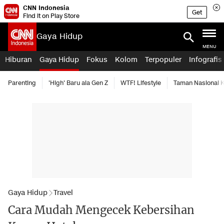
CNN Indonesia
Get
Find it on Play Store
Gaya Hidup
MENU
Hiburan
Gaya Hidup
Fokus
Kolom
Terpopuler
Infografis
Parenting
'High' Baru ala Gen Z
WTF! Lifestyle
Taman Nasional
Gaya Hidup
Travel
Cara Mudah Mengecek Kebersihan