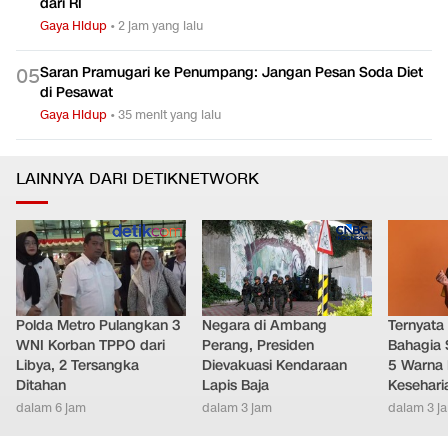
dari RI
Gaya Hidup
•
2 jam yang lalu
Saran Pramugari ke Penumpang: Jangan Pesan Soda Diet
0
5
di Pesawat
Gaya Hidup
•
35 menit yang lalu
LAINNYA DARI DETIKNETWORK
Polda Metro Pulangkan 3
Negara di Ambang
Ternyata
WNI Korban TPPO dari
Perang, Presiden
Bahagia 
Libya, 2 Tersangka
Dievakuasi Kendaraan
5 Warna 
Ditahan
Lapis Baja
Kesehari
dalam 6 jam
dalam 3 jam
dalam 3 j