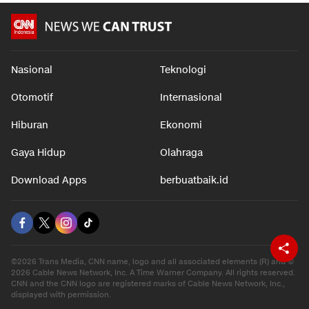
Nasional
Teknologi
Otomotif
Internasional
Hiburan
Ekonomi
Gaya Hidup
Olahraga
Download Apps
berbuatbaik.id
©2026 Trans Media, CNN name, logo and all associated elements (R) and ©
2026 Cable News Network, Inc. A Time Warner Company. All rights reserved.
CNN and the CNN logo are registered marks of Cable News Network, Inc.,
displayed with permission.