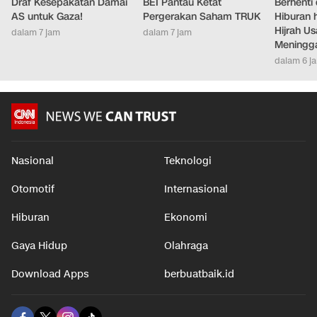
Draf Kesepakatan Damai
BEI Pantau Ketat
Berhenti 
AS untuk Gaza!
Pergerakan Saham TRUK
Hiburan h
Hijrah Us
dalam 7 jam
dalam 7 jam
Meningg
dalam 6 j
Nasional
Teknologi
Otomotif
Internasional
Hiburan
Ekonomi
Gaya Hidup
Olahraga
Download Apps
berbuatbaik.id