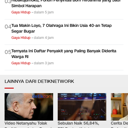
Hibakujumoku, Pohon Penyintas Bom Hiroshima yang Jadi
0
3
Simbol Harapan
Gaya Hidup
•
dalam 5 jam
Tua Makin Loyo, 7 Olahraga Ini Bikin Usia 40-an Tetap
0
4
Segar Bugar
Gaya Hidup
•
dalam 4 jam
Ternyata Ini Daftar Penyakit yang Paling Banyak Diderita
0
5
Warga RI
Gaya Hidup
•
dalam 3 jam
LAINNYA DARI DETIKNETWORK
Video Netanyahu Tolak
Sebulan Naik 56,84%,
Cerita D