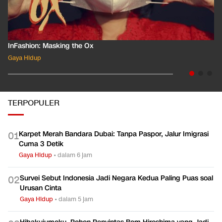
InFashion: Masking the Ox
Gaya Hidup
TERPOPULER
Karpet Merah Bandara Dubai: Tanpa Paspor, Jalur Imigrasi
0
1
Cuma 3 Detik
Gaya Hidup
•
dalam 6 jam
Survei Sebut Indonesia Jadi Negara Kedua Paling Puas soal
0
2
Urusan Cinta
Gaya Hidup
•
dalam 5 jam