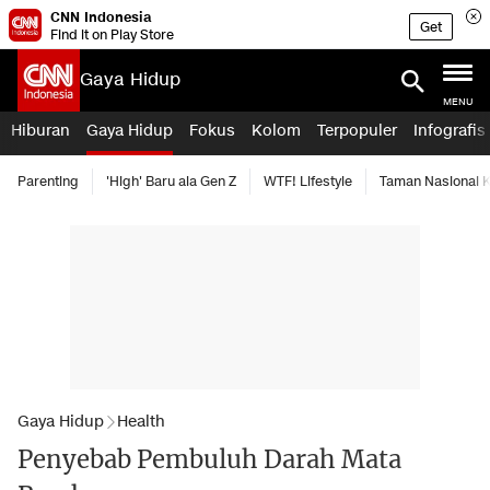
CNN Indonesia
Get
Find it on Play Store
Gaya Hidup
MENU
Hiburan
Gaya Hidup
Fokus
Kolom
Terpopuler
Infografis
Parenting
'High' Baru ala Gen Z
WTF! Lifestyle
Taman Nasional
Gaya Hidup
Health
Penyebab Pembuluh Darah Mata