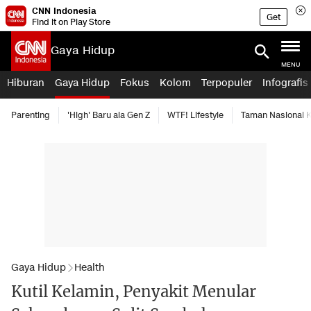
CNN Indonesia
Get
Find it on Play Store
Gaya Hidup
MENU
Hiburan
Gaya Hidup
Fokus
Kolom
Terpopuler
Infografis
Parenting
'High' Baru ala Gen Z
WTF! Lifestyle
Taman Nasional
Gaya Hidup
Health
Kutil Kelamin, Penyakit Menular