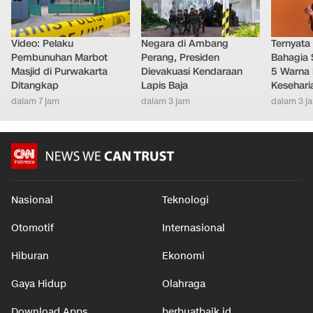
Video: Pelaku
Negara di Ambang
Ternyata
Pembunuhan Marbot
Perang, Presiden
Bahagia 
Masjid di Purwakarta
Dievakuasi Kendaraan
5 Warna 
Ditangkap
Lapis Baja
Kesehari
dalam 7 jam
dalam 3 jam
dalam 3 j
Nasional
Teknologi
Otomotif
Internasional
Hiburan
Ekonomi
Gaya Hidup
Olahraga
Download Apps
berbuatbaik.id