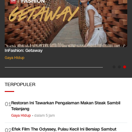
InFashion: Masking the Ox
Gaya Hidup
TERPOPULER
Restoran Ini Tawarkan Pengalaman Makan Steak Sambil
0
1
Telanjang
Gaya Hidup
•
dalam 5 jam
Efek Film The Odyssey, Pulau Kecil Ini Bersiap Sambut
0
2