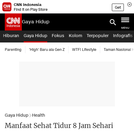
CNN Indonesia
Get
Find it on Play Store
Gaya Hidup
MENU
Hiburan
Gaya Hidup
Fokus
Kolom
Terpopuler
Infografis
Parenting
'High' Baru ala Gen Z
WTF! Lifestyle
Taman Nasional
Gaya Hidup
Health
Manfaat Sehat Tidur 8 Jam Sehari