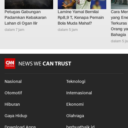
Petugas Gabungan
Lamine Yamal Bernilai
Cara Men
Padamkan Kebakaran
Rp8,9 T, Kenapa Pemain
yang Ene
Lahan di Ogan Ilir
Bola Muda Mahal?
Terkuras
Orang ya
dalam 7 jam
dalam 5 jam
Bahagia
dalam 5 j
Nasional
Teknologi
Otomotif
Internasional
Hiburan
Ekonomi
Gaya Hidup
Olahraga
Download Apps
berbuatbaik.id