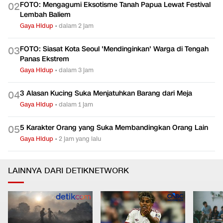
FOTO: Mengagumi Eksotisme Tanah Papua Lewat Festival
0
2
Lembah Baliem
Gaya Hidup
•
dalam 2 jam
FOTO: Siasat Kota Seoul 'Mendinginkan' Warga di Tengah
0
3
Panas Ekstrem
Gaya Hidup
•
dalam 3 jam
3 Alasan Kucing Suka Menjatuhkan Barang dari Meja
0
4
Gaya Hidup
•
dalam 1 jam
5 Karakter Orang yang Suka Membandingkan Orang Lain
0
5
Gaya Hidup
•
2 jam yang lalu
LAINNYA DARI DETIKNETWORK