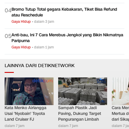
Gaya Hidup
•
dalam 3 jam
Bromo Tutup Total gegara Kebakaran, Tiket Bisa Refund
0
4
atau Reschedule
Gaya Hidup
•
dalam 3 jam
Anti-bau, Ini 7 Cara Merebus Jengkol yang Bikin Nikmatnya
0
5
Paripurna
Gaya Hidup
•
dalam 1 jam
LAINNYA DARI DETIKNETWORK
Kata Menko Airlangga
Sampah Plastik Jadi
Cara Men
Usai 'Nyobain' Toyota
Paving, Dukung Target
Mertua d