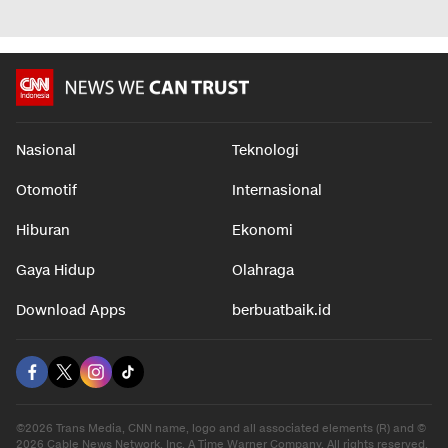
Land Cruiser FJ
Pengurangan Limbah
dari Sik
dalam 7 jam
dalam 7 jam
dalam 7 j
Nasional
Teknologi
Otomotif
Internasional
Hiburan
Ekonomi
Gaya Hidup
Olahraga
Download Apps
berbuatbaik.id