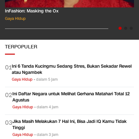
InFashion: Masking the Ox
Gaya Hidup
TERPOPULER
Ini 6 Tanda Kucingmu Sedang Stres, Bukan Sekadar Rewel
0
1
atau Ngambek
Gaya Hidup
•
dalam 5 jam
Ini Daftar Negara untuk Melihat Gerhana Matahari Total 12
0
2
Agustus
Gaya Hidup
•
dalam 4 jam
Jika Masih Melakukan 7 Hal Ini, Bisa Jadi IQ Kamu Tidak
0
3
Tinggi