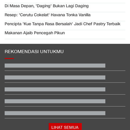
Di Masa Depan, 'Daging' Bukan Lagi Daging
Resep: 'Cerutu Cokelat' Havana Tonka Vanilla
Pencipta 'Kue Tanpa Rasa Bersalah' Jadi Chef Pastry Terbaik
Makanan Ajaib Pencegah Pikun
REKOMENDASI UNTUKMU
Terbanyak dalam Sejarah, 3.323 Warga India Diusir dari
Kanada
Jadwal Siaran Langsung Veda Ega di Moto3 Inggris 2026
Xabi Alonso dan Amorim Terpukau Atmosfer GBK
EDUSPORTS: Beda Piala AFF dengan FIFA ASEAN Cup
Video Mesum 'Yang Wis Yang' Banyuwangi, Pemeran Pria Jadi
Tersangka
Hashim Djojohadikusumo Kukuhkan 20 Ormas Baru Kawal
Program Pemerintah