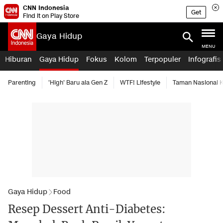
CNN Indonesia
Get
Find it on Play Store
Gaya Hidup
MENU
Hiburan
Gaya Hidup
Fokus
Kolom
Terpopuler
Infografis
Parenting
'High' Baru ala Gen Z
WTF! Lifestyle
Taman Nasional
Gaya Hidup
Food
Resep Dessert Anti-Diabetes: