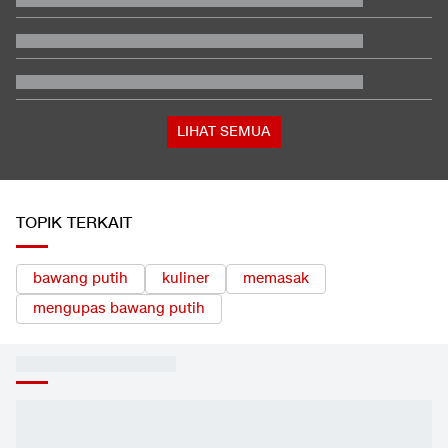
LIHAT SEMUA
TOPIK TERKAIT
bawang putih
kuliner
memasak
mengupas bawang putih
INFASHION
LIHAT SEMUA