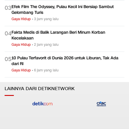
Restoran Ini Tawarkan Pengalaman Makan Steak Sambil
0
2
Telanjang
Gaya Hidup
•
dalam 41 menit
Efek Film The Odyssey, Pulau Kecil Ini Bersiap Sambut
0
3
Gelombang Turis
Gaya Hidup
•
3 jam yang lalu
Fakta Medis di Balik Larangan Beri Minum Korban
0
4
Kecelakaan
Gaya Hidup
•
2 jam yang lalu
10 Pulau Terfavorit di Dunia 2026 untuk Liburan, Tak Ada
0
5
dari RI
Gaya Hidup
•
6 jam yang lalu
LAINNYA DARI DETIKNETWORK