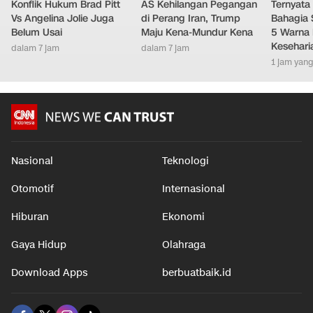
Konflik Hukum Brad Pitt
AS Kehilangan Pegangan
Ternyata
Vs Angelina Jolie Juga
di Perang Iran, Trump
Bahagia 
Belum Usai
Maju Kena-Mundur Kena
5 Warna 
Kesehari
dalam 7 jam
dalam 7 jam
1 jam yang
Nasional
Teknologi
Otomotif
Internasional
Hiburan
Ekonomi
Gaya Hidup
Olahraga