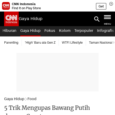
CNN Indonesia
Get
Find it on Play Store
Gaya Hidup
MENU
Hiburan
Gaya Hidup
Fokus
Kolom
Terpopuler
Infografis
Parenting
'High' Baru ala Gen Z
WTF! Lifestyle
Taman Nasional
Gaya Hidup
Food
5 Trik Mengupas Bawang Putih