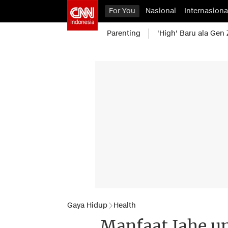
For You
Nasional
Internasiona
Parenting
'High' Baru ala Gen 
Gaya Hidup
Health
Manfaat Jahe u