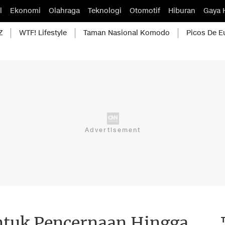
l
Ekonomi
Olahraga
Teknologi
Otomotif
Hiburan
Gaya 
Z
WTF! Lifestyle
Taman Nasional Komodo
Picos De E
ntuk Pencernaan Hingga