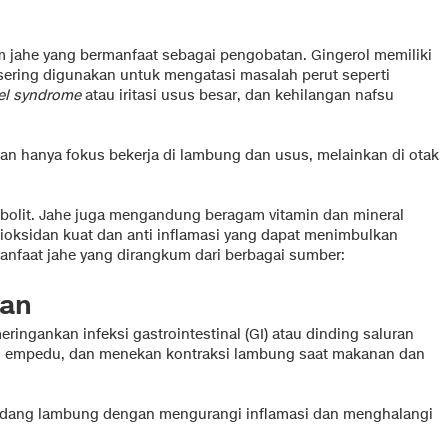
m jahe yang bermanfaat sebagai pengobatan. Gingerol memiliki
 sering digunakan untuk mengatasi masalah perut seperti
wel syndrome
atau iritasi usus besar, dan kehilangan nafsu
ukan hanya fokus bekerja di lambung dan usus, melainkan di otak
olit. Jahe juga mengandung beragam vitamin dan mineral
ioksidan kuat dan anti inflamasi yang dapat menimbulkan
nfaat jahe yang dirangkum dari berbagai sumber:
aan
ingankan infeksi gastrointestinal (GI) atau dinding saluran
an empedu, dan menekan kontraksi lambung saat makanan dan
radang lambung dengan mengurangi inflamasi dan menghalangi