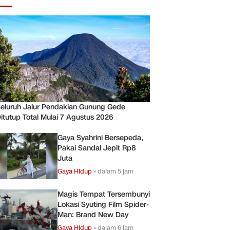
eluruh Jalur Pendakian Gunung Gede
itutup Total Mulai 7 Agustus 2026
Gaya Syahrini Bersepeda,
Pakai Sandal Jepit Rp8
Juta
Gaya Hidup
•
dalam 5 jam
Magis Tempat Tersembunyi
Lokasi Syuting Film Spider-
Man: Brand New Day
Gaya Hidup
•
dalam 6 jam