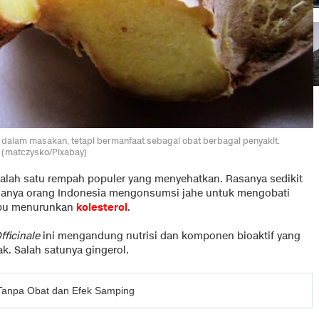
dalam masakan, tetapi bermanfaat sebagai obat berbagai penyakit.
(matczysko/Pixabay)
lah satu rempah populer yang menyehatkan. Rasanya sedikit
sanya orang Indonesia mengonsumsi jahe untuk mengobati
mpu menurunkan
kolesterol
.
fficinale
ini mengandung nutrisi dan komponen bioaktif yang
k. Salah satunya gingerol.
Tanpa Obat dan Efek Samping