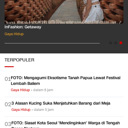
InFashion: Masking the Ox
Gaya Hidup
TERPOPULER
FOTO: Mengagumi Eksotisme Tanah Papua Lewat Festival
0
1
Lembah Baliem
Gaya Hidup
•
dalam 6 jam
3 Alasan Kucing Suka Menjatuhkan Barang dari Meja
0
2
Gaya Hidup
•
dalam 5 jam
FOTO: Siasat Kota Seoul 'Mendinginkan' Warga di Tengah
0
3