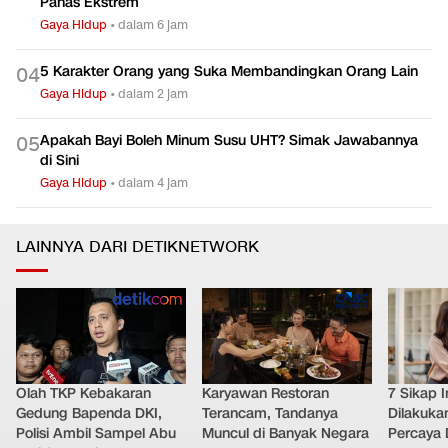
Panas Ekstrem
Gaya Hidup
•
dalam 6 jam
5 Karakter Orang yang Suka Membandingkan Orang Lain
0
4
Gaya Hidup
•
dalam 2 jam
Apakah Bayi Boleh Minum Susu UHT? Simak Jawabannya
0
5
di Sini
Gaya Hidup
•
dalam 4 jam
LAINNYA DARI DETIKNETWORK
Olah TKP Kebakaran
Karyawan Restoran
7 Sikap I
Gedung Bapenda DKI,
Terancam, Tandanya
Dilakuka
Polisi Ambil Sampel Abu
Muncul di Banyak Negara
Percaya D