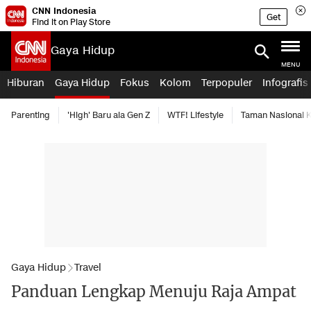
CNN Indonesia
Get
Find it on Play Store
Gaya Hidup
MENU
Hiburan
Gaya Hidup
Fokus
Kolom
Terpopuler
Infografis
Parenting
'High' Baru ala Gen Z
WTF! Lifestyle
Taman Nasional
Gaya Hidup
Travel
Panduan Lengkap Menuju Raja Ampat