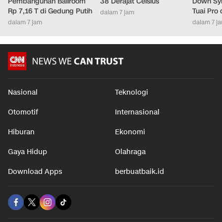
Pembangunan Ballroom
38 Derajat Celsius
Down Syn
Rp 7,16 T di Gedung Putih
Tuai Pro
dalam 7 jam
dalam 7 jam
dalam 7 j
Nasional
Teknologi
Otomotif
Internasional
Hiburan
Ekonomi
Gaya Hidup
Olahraga
Download Apps
berbuatbaik.id