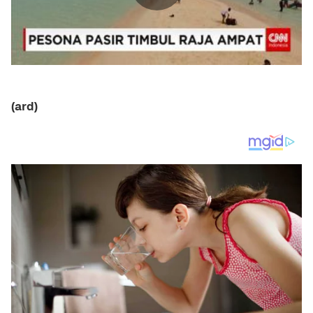
(ard)