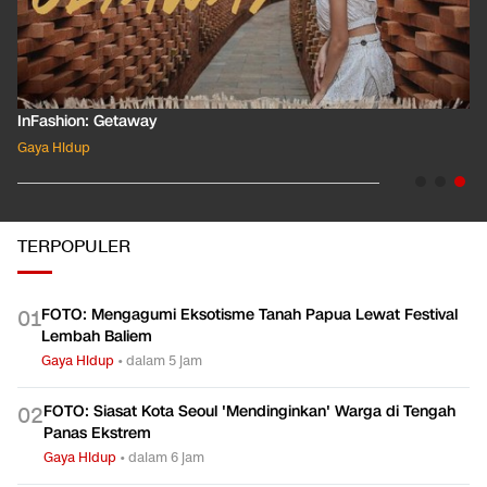
InFashion: Masking the Ox
Gaya Hidup
TERPOPULER
FOTO: Mengagumi Eksotisme Tanah Papua Lewat Festival
0
1
Lembah Baliem
Gaya Hidup
•
dalam 5 jam
FOTO: Siasat Kota Seoul 'Mendinginkan' Warga di Tengah
0
2
Panas Ekstrem
Gaya Hidup
•
dalam 6 jam