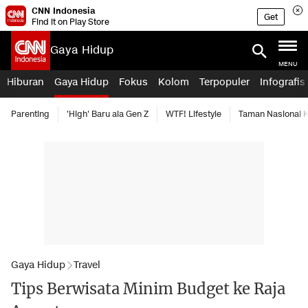
CNN Indonesia
Get
Find it on Play Store
Gaya Hidup
MENU
Hiburan
Gaya Hidup
Fokus
Kolom
Terpopuler
Infografis
Parenting
'High' Baru ala Gen Z
WTF! Lifestyle
Taman Nasional
Gaya Hidup
Travel
Tips Berwisata Minim Budget ke Raja