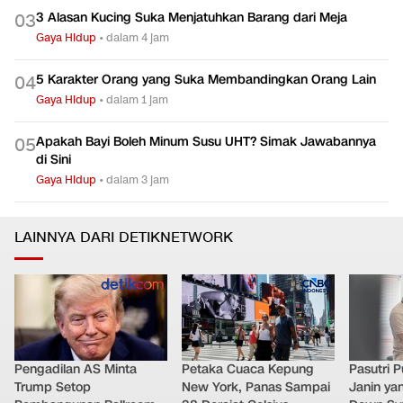
3 Alasan Kucing Suka Menjatuhkan Barang dari Meja
0
3
Gaya Hidup
•
dalam 4 jam
5 Karakter Orang yang Suka Membandingkan Orang Lain
0
4
Gaya Hidup
•
dalam 1 jam
Apakah Bayi Boleh Minum Susu UHT? Simak Jawabannya
0
5
di Sini
Gaya Hidup
•
dalam 3 jam
LAINNYA DARI DETIKNETWORK
Pengadilan AS Minta
Petaka Cuaca Kepung
Pasutri 
Trump Setop
New York, Panas Sampai
Janin ya