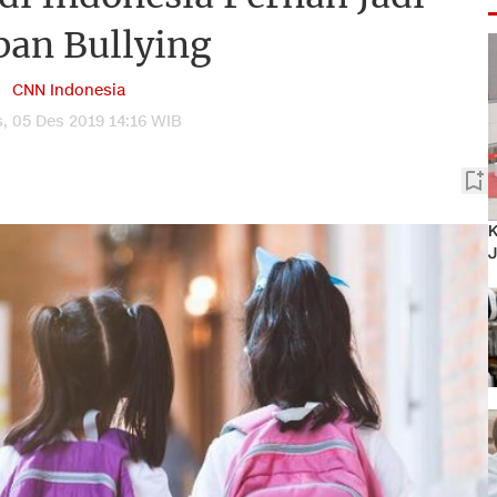
ban Bullying
CNN Indonesia
, 05 Des 2019 14:16 WIB
K
J