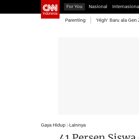
For You
Nasional
Internasiona
Parenting
'High' Baru ala Gen 
Gaya Hidup
Lainnya
41 Persen Siswa 