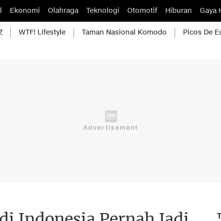
l
Ekonomi
Olahraga
Teknologi
Otomotif
Hiburan
Gaya 
Z
WTF! Lifestyle
Taman Nasional Komodo
Picos De E
di Indonesia Pernah Jadi