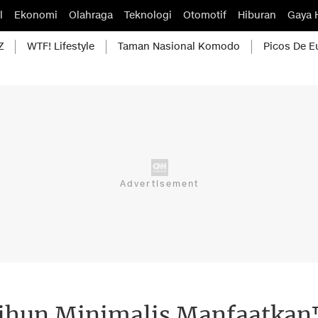
l
Ekonomi
Olahraga
Teknologi
Otomotif
Hiburan
Gaya 
Z
WTF! Lifestyle
Taman Nasional Komodo
Picos De E
Bihun Minimalis Manfaatkan