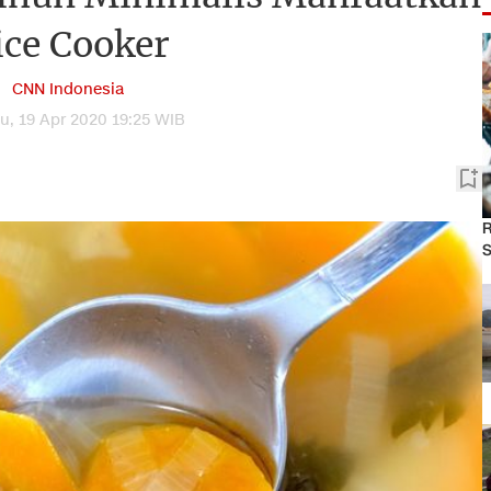
ice Cooker
CNN Indonesia
, 19 Apr 2020 19:25 WIB
R
S