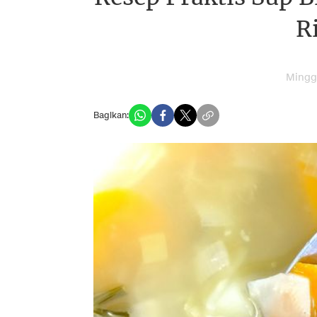
R
Minggu
Bagikan: