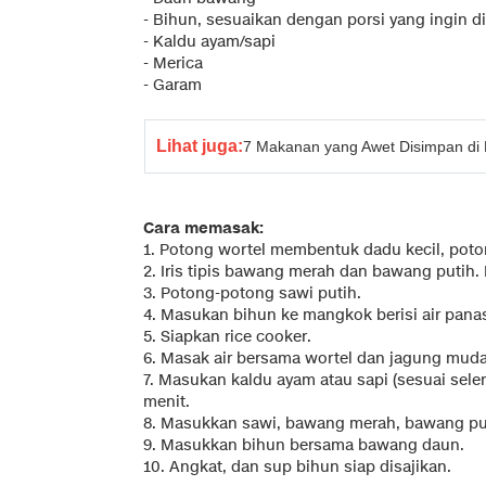
- Bihun, sesuaikan dengan porsi yang ingin d
- Kaldu ayam/sapi
- Merica
- Garam
Lihat juga:
7 Makanan yang Awet Disimpan di 
Cara memasak:
1. Potong wortel membentuk dadu kecil, poto
2. Iris tipis bawang merah dan bawang putih
3. Potong-potong sawi putih.
4. Masukan bihun ke mangkok berisi air pana
5. Siapkan rice cooker.
6. Masak air bersama wortel dan jagung mud
7. Masukan kaldu ayam atau sapi (sesuai sele
menit.
8. Masukkan sawi, bawang merah, bawang puti
9. Masukkan bihun bersama bawang daun.
10. Angkat, dan sup bihun siap disajikan.