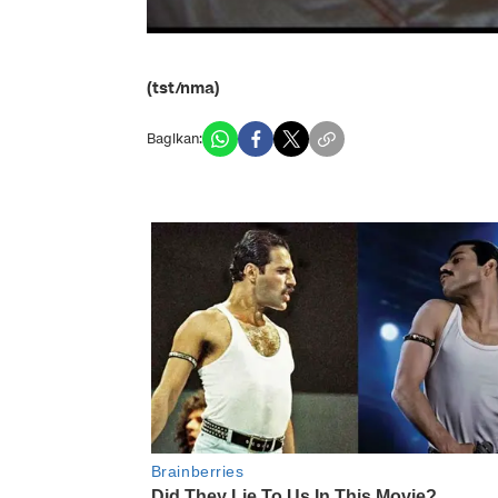
(tst/nma)
Bagikan: