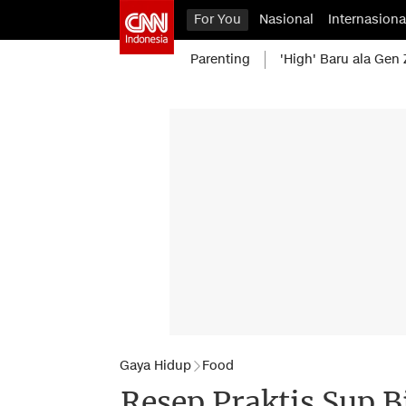
For You
Nasional
Internasiona
Parenting
'High' Baru ala Gen 
Gaya Hidup
Food
Resep Praktis Sup 