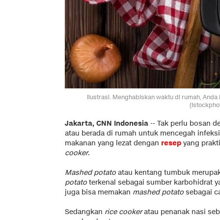
Ilustrasi. Menghabiskan waktu di rumah, And
(Istockpho
Jakarta, CNN Indonesia
-- Tak perlu bosan 
atau berada di rumah untuk mencegah infeks
makanan yang lezat dengan
resep
yang prakt
cooker
.
Mashed potato
atau kentang tumbuk merupaka
potato
terkenal sebagai sumber karbohidrat y
juga bisa memakan
mashed potato
sebagai c
Sedangkan
rice cooker
atau penanak nasi seb