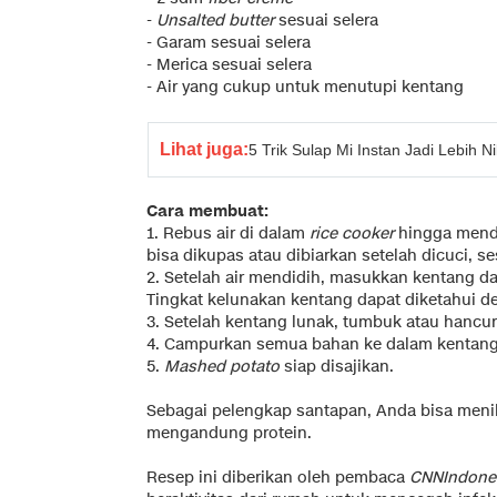
-
Unsalted butter
sesuai selera
- Garam sesuai selera
- Merica sesuai selera
- Air yang cukup untuk menutupi kentang
Lihat juga:
5 Trik Sulap Mi Instan Jadi Lebih N
Cara membuat:
1. Rebus air di dalam
rice cooker
hingga mendi
bisa dikupas atau dibiarkan setelah dicuci, se
2. Setelah air mendidih, masukkan kentang d
Tingkat kelunakan kentang dapat diketahui 
3. Setelah kentang lunak, tumbuk atau hancur
4. Campurkan semua bahan ke dalam kentang, 
5.
Mashed potato
siap disajikan.
Sebagai pelengkap santapan, Anda bisa men
mengandung protein.
Resep ini diberikan oleh pembaca
CNNIndone