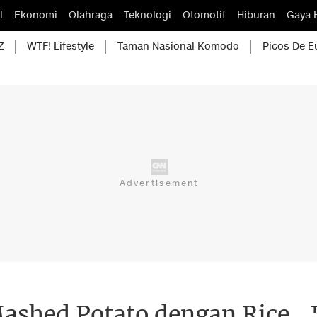
l
Ekonomi
Olahraga
Teknologi
Otomotif
Hiburan
Gaya 
Z
WTF! Lifestyle
Taman Nasional Komodo
Picos De E
shed Potato dengan Rice