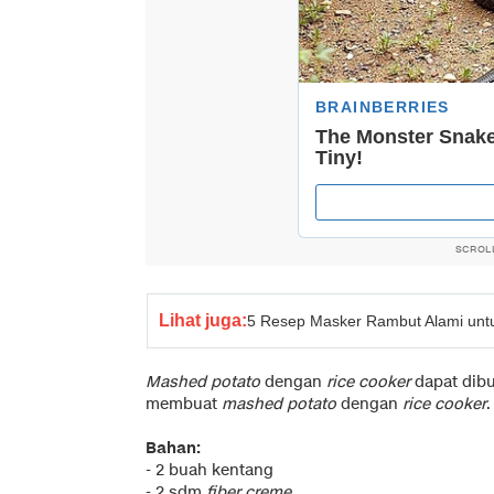
SCROL
Lihat juga:
5 Resep Masker Rambut Alami unt
Mashed potato
dengan
rice cooker
dapat dibu
membuat
mashed potato
dengan
rice cooker
.
Bahan:
- 2 buah kentang
- 2 sdm
fiber creme