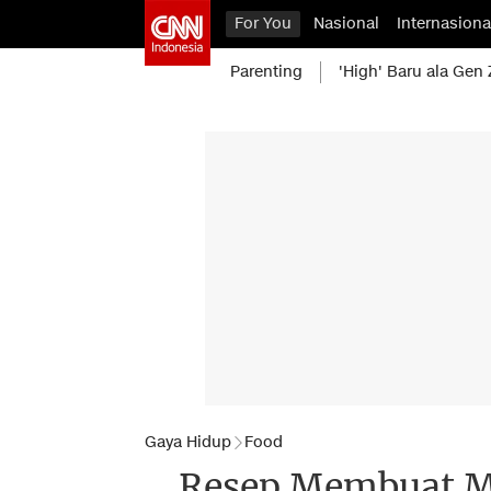
For You
Nasional
Internasiona
Parenting
'High' Baru ala Gen 
Gaya Hidup
Food
Resep Membuat Ma