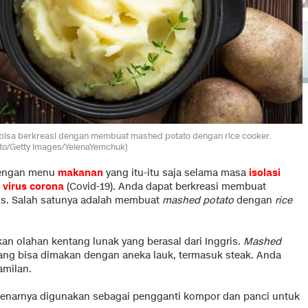
a bisa berkreasi dengan membuat mashed potato dengan rice cooker.
to/Getty Images/YelenaYemchuk)
dengan menu
makanan
yang itu-itu saja selama masa
isolasi
i
virus corona
(Covid-19). Anda dapat berkreasi membuat
is. Salah satunya adalah membuat
mashed potato
dengan
rice
n olahan kentang lunak yang berasal dari Inggris.
Mashed
ang bisa dimakan dengan aneka lauk, termasuk steak. Anda
amilan.
enarnya digunakan sebagai pengganti kompor dan panci untuk