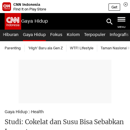
CNN Indonesia
Get
Find it on Play Store
Gaya Hidup
MENU
Hiburan
Gaya Hidup
Fokus
Kolom
Terpopuler
Infografis
Parenting
'High' Baru ala Gen Z
WTF! Lifestyle
Taman Nasional
Gaya Hidup
Health
Studi: Cokelat dan Susu Bisa Sebabkan