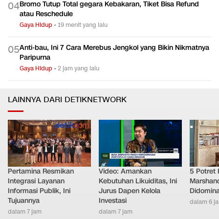
Bromo Tutup Total gegara Kebakaran, Tiket Bisa Refund
0
4
atau Reschedule
Gaya Hidup
•
19 menit yang lalu
Anti-bau, Ini 7 Cara Merebus Jengkol yang Bikin Nikmatnya
0
5
Paripurna
Gaya Hidup
•
2 jam yang lalu
LAINNYA DARI DETIKNETWORK
Pertamina Resmikan
Video: Amankan
5 Potret
Integrasi Layanan
Kebutuhan Likuiditas, Ini
Marshand
Informasi Publik, Ini
Jurus Dapen Kelola
Didomina
Tujuannya
Investasi
dalam 6 j
dalam 7 jam
dalam 7 jam