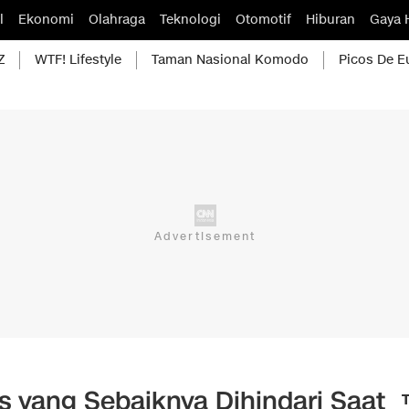
l
Ekonomi
Olahraga
Teknologi
Otomotif
Hiburan
Gaya 
Z
WTF! Lifestyle
Taman Nasional Komodo
Picos De E
s yang Sebaiknya Dihindari Saat