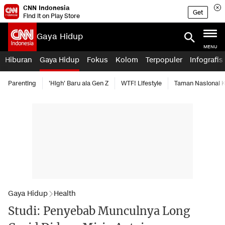
CNN Indonesia
Get
Find it on Play Store
Gaya Hidup
MENU
Hiburan
Gaya Hidup
Fokus
Kolom
Terpopuler
Infografis
Parenting
'High' Baru ala Gen Z
WTF! Lifestyle
Taman Nasional
Gaya Hidup
Health
Studi: Penyebab Munculnya Long