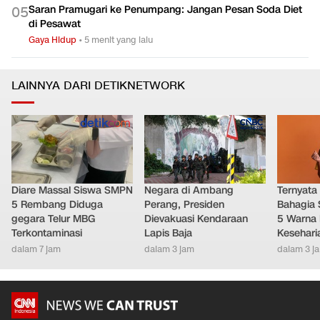
Saran Pramugari ke Penumpang: Jangan Pesan Soda Diet
0
5
di Pesawat
Gaya Hidup
•
5 menit yang lalu
LAINNYA DARI DETIKNETWORK
Diare Massal Siswa SMPN
Negara di Ambang
Ternyata
5 Rembang Diduga
Perang, Presiden
Bahagia 
gegara Telur MBG
Dievakuasi Kendaraan
5 Warna 
Terkontaminasi
Lapis Baja
Kesehari
dalam 7 jam
dalam 3 jam
dalam 3 j