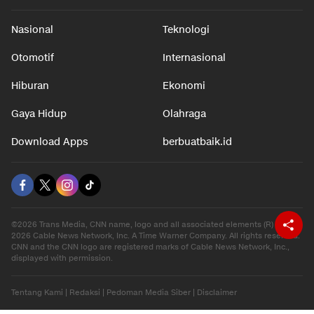
Nasional
Teknologi
Otomotif
Internasional
Hiburan
Ekonomi
Gaya Hidup
Olahraga
Download Apps
berbuatbaik.id
©2026 Trans Media, CNN name, logo and all associated elements (R) and ©
2026 Cable News Network, Inc. A Time Warner Company. All rights reserved.
CNN and the CNN logo are registered marks of Cable News Network, Inc.,
displayed with permission.
Tentang Kami
|
Redaksi
|
Pedoman Media Siber
|
Disclaimer