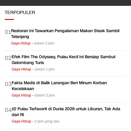
TERPOPULER
Restoran Ini Tawarkan Pengalaman Makan Steak Sambil
0
1
Telanjang
Gaya Hidup
•
dalam 5 jam
Efek Film The Odyssey, Pulau Kecil Ini Bersiap Sambut
0
2
Gelombang Turis
Gaya Hidup
•
dalam 1 jam
Fakta Medis di Balik Larangan Beri Minum Korban
0
3
Kecelakaan
Gaya Hidup
•
dalam 2 jam
10 Pulau Terfavorit di Dunia 2026 untuk Liburan, Tak Ada
0
4
dari RI
Gaya Hidup
•
2 jam yang lalu