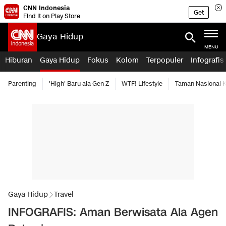
CNN Indonesia
Get
Find it on Play Store
Gaya Hidup
MENU
Hiburan
Gaya Hidup
Fokus
Kolom
Terpopuler
Infografis
Parenting
'High' Baru ala Gen Z
WTF! Lifestyle
Taman Nasional
Gaya Hidup
Travel
INFOGRAFIS: Aman Berwisata Ala Agen