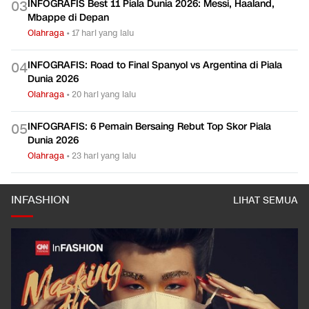
INFOGRAFIS Best 11 Piala Dunia 2026: Messi, Haaland,
0
3
Mbappe di Depan
Olahraga
•
17 hari yang lalu
INFOGRAFIS: Road to Final Spanyol vs Argentina di Piala
0
4
Dunia 2026
Olahraga
•
20 hari yang lalu
INFOGRAFIS: 6 Pemain Bersaing Rebut Top Skor Piala
0
5
Dunia 2026
Olahraga
•
23 hari yang lalu
INFASHION
LIHAT SEMUA