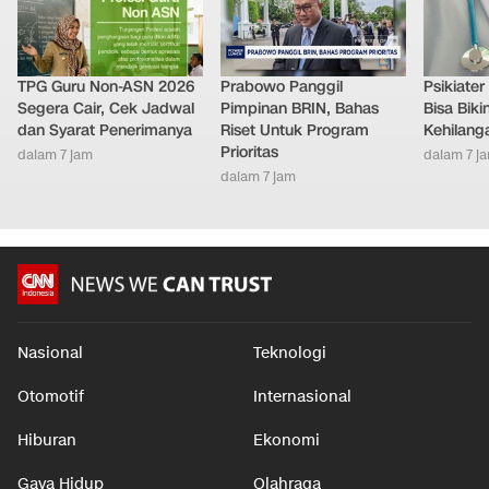
TPG Guru Non-ASN 2026
Prabowo Panggil
Psikiate
Segera Cair, Cek Jadwal
Pimpinan BRIN, Bahas
Bisa Bik
dan Syarat Penerimanya
Riset Untuk Program
Kehilang
Prioritas
dalam 7 jam
dalam 7 j
dalam 7 jam
Nasional
Teknologi
Otomotif
Internasional
Hiburan
Ekonomi
Gaya Hidup
Olahraga