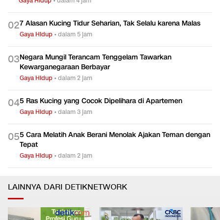
Gaya Hidup
•
dalam 4 jam
7 Alasan Kucing Tidur Seharian, Tak Selalu karena Malas
0
2
Gaya Hidup
•
dalam 5 jam
Negara Mungil Terancam Tenggelam Tawarkan
0
3
Kewarganegaraan Berbayar
Gaya Hidup
•
dalam 2 jam
5 Ras Kucing yang Cocok Dipelihara di Apartemen
0
4
Gaya Hidup
•
dalam 3 jam
5 Cara Melatih Anak Berani Menolak Ajakan Teman dengan
0
5
Tepat
Gaya Hidup
•
dalam 2 jam
LAINNYA DARI DETIKNETWORK