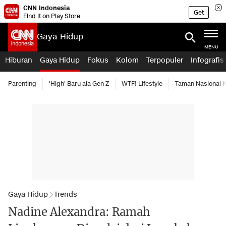
CNN Indonesia
Get
Find it on Play Store
Gaya Hidup
MENU
Hiburan
Gaya Hidup
Fokus
Kolom
Terpopuler
Infografis
Parenting
'High' Baru ala Gen Z
WTF! Lifestyle
Taman Nasional
Gaya Hidup
Trends
Nadine Alexandra: Ramah