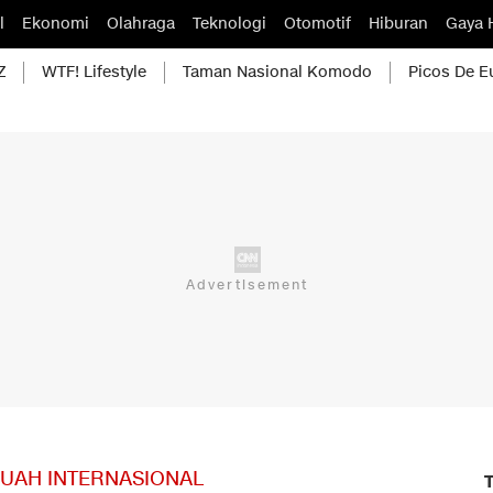
l
Ekonomi
Olahraga
Teknologi
Otomotif
Hiburan
Gaya 
Z
WTF! Lifestyle
Taman Nasional Komodo
Picos De E
BUAH INTERNASIONAL