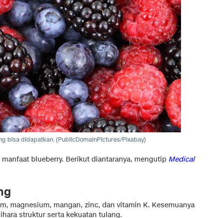
ang bisa didapatkan. (PublicDomainPictures/Pixabay)
anfaat blueberry. Berikut diantaranya, mengutip
Medical
ng
ium, magnesium, mangan, zinc, dan vitamin K. Kesemuanya
ra struktur serta kekuatan tulang.