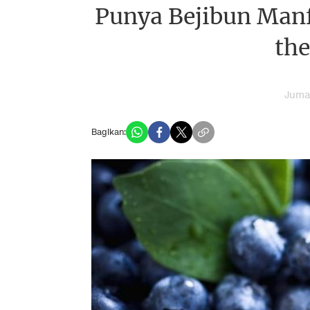
Punya Bejibun Manfa
the
Jumat
Bagikan: