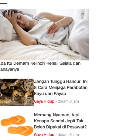
pa Itu Demam Kelinci? Kenali Gejala dan
ahayanya
Jangan Tunggu Hancur! Ini
8 Cara Menjaga Perabotan
Kayu dari Rayap
Gaya Hidup
•
dalam 6 jam
Memang Nyaman, tapi
Kenapa Sandal Jepit Tak
Boleh Dipakai di Pesawat?
Gaya Hidup
•
dalam 6 jam