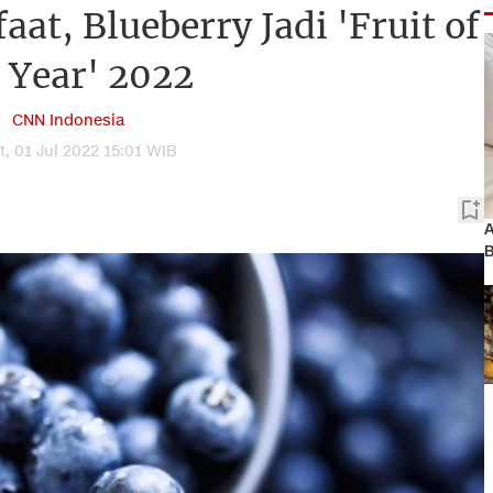
at, Blueberry Jadi 'Fruit of
 Year' 2022
CNN Indonesia
, 01 Jul 2022 15:01 WIB
A
B