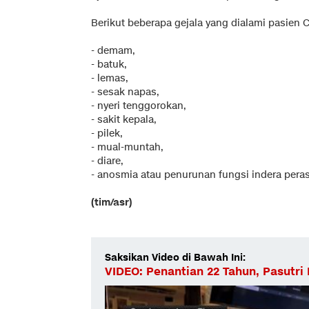
Berikut beberapa gejala yang dialami pasien 
- demam,
- batuk,
- lemas,
- sesak napas,
- nyeri tenggorokan,
- sakit kepala,
- pilek,
- mual-muntah,
- diare,
- anosmia atau penurunan fungsi indera per
(tim/asr)
Saksikan Video di Bawah Ini:
VIDEO: Penantian 22 Tahun, Pasutri