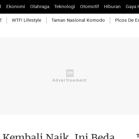
l
Ekonomi
Olahraga
Teknologi
Otomotif
Hiburan
Gaya 
Z
WTF! Lifestyle
Taman Nasional Komodo
Picos De E
 Kembali Naik, Ini Beda