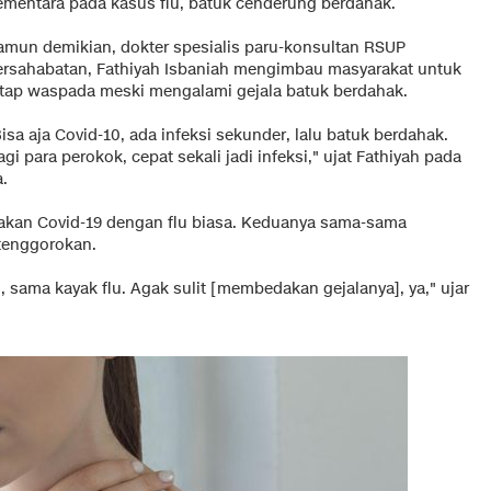
ementara pada kasus flu, batuk cenderung berdahak.
amun demikian, dokter spesialis paru-konsultan RSUP
ersahabatan, Fathiyah Isbaniah mengimbau masyarakat untuk
etap waspada meski mengalami gejala batuk berdahak.
isa aja Covid-10, ada infeksi sekunder, lalu batuk berdahak.
gi para perokok, cepat sekali jadi infeksi," ujat Fathiyah pada
.
kan Covid-19 dengan flu biasa. Keduanya sama-sama
tenggorokan.
s, sama kayak flu. Agak sulit [membedakan gejalanya], ya," ujar