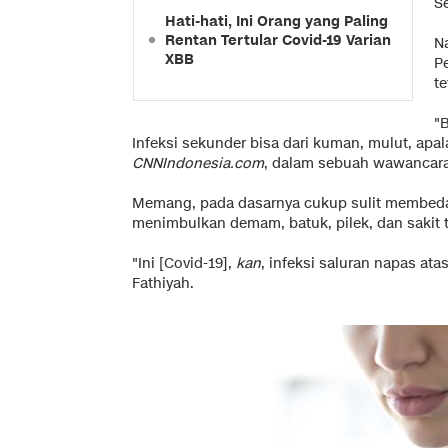
S
Hati-hati, Ini Orang yang Paling
Rentan Tertular Covid-19 Varian
N
XBB
P
t
"B
Infeksi sekunder bisa dari kuman, mulut, apala
CNNIndonesia.com
, dalam sebuah wawancara
Memang, pada dasarnya cukup sulit membeda
menimbulkan demam, batuk, pilek, dan sakit 
"Ini [Covid-19],
kan
, infeksi saluran napas ata
Fathiyah.