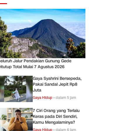
eluruh Jalur Pendakian Gunung Gede
itutup Total Mulai 7 Agustus 2026
Gaya Syahrini Bersepeda,
Pakai Sandal Jepit Rp8
Juta
Gaya Hidup
•
dalam 5 jam
7 Ciri Orang yang Terlalu
Keras pada Diri Sendiri,
Kamu Mengalaminya?
Gaya Hidup
•
dalam 6 jam