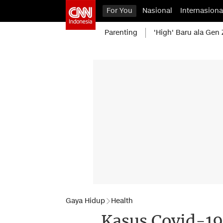
For You
Nasional
Internasiona
Parenting
'High' Baru ala Gen 
Gaya Hidup
Health
Kasus Covid-19