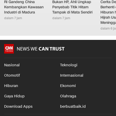
RI Gandeng China
Bukan HP, Ahli Ungkap
Cerita D
Kembangkan Kawasan
Penyebab Titik Hitam
Berhenti 
Industri di Madura
Tampak di Mata Sendiri
Hiburan h
Hijrah Us
dalam 7 jam
dalam 7 jam
Meningg
dalam 6 j
Nasional
Teknologi
Otomotif
Internasional
Hiburan
Ekonomi
Gaya Hidup
Olahraga
Download Apps
berbuatbaik.id