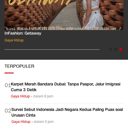
shion: Getaway
InFashi
 Hidup
Gaya Hi
TERPOPULER
Karpet Merah Bandara Dubai: Tanpa Paspor, Jalur Imigrasi
0
1
Cuma 3 Detik
Gaya Hidup
•
dalam 6 jam
Survei Sebut Indonesia Jadi Negara Kedua Paling Puas soal
0
2
Urusan Cinta
Gaya Hidup
•
dalam 5 jam