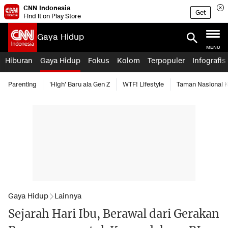
CNN Indonesia
Get
Find it on Play Store
Gaya Hidup
MENU
Hiburan
Gaya Hidup
Fokus
Kolom
Terpopuler
Infografis
Parenting
'High' Baru ala Gen Z
WTF! Lifestyle
Taman Nasional
Gaya Hidup
Lainnya
Sejarah Hari Ibu, Berawal dari Gerakan