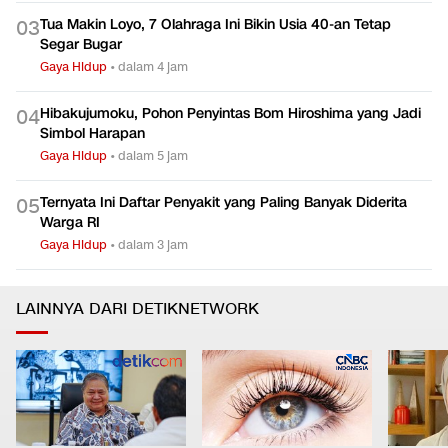
Tua Makin Loyo, 7 Olahraga Ini Bikin Usia 40-an Tetap
0
3
Segar Bugar
Gaya Hidup
•
dalam 4 jam
Hibakujumoku, Pohon Penyintas Bom Hiroshima yang Jadi
0
4
Simbol Harapan
Gaya Hidup
•
dalam 5 jam
Ternyata Ini Daftar Penyakit yang Paling Banyak Diderita
0
5
Warga RI
Gaya Hidup
•
dalam 3 jam
LAINNYA DARI DETIKNETWORK