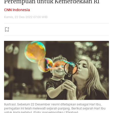
Perempuan untuk Kemerdekaan RI
CNN Indonesia
Kamis, 22 Des 2022 07:00 WIB
Ilustrasi. Sebelum 22 Desember resmi ditetapkan sebagai Hari Ibu,
peringatan ini telah melewati sejarah panjang. Berikut sejarah Hari Ibu
untuk Anda ketahui. (Foto: marvelmozhko / Pixabay)