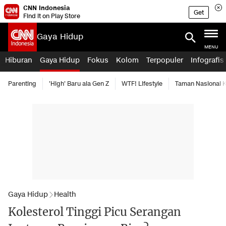
CNN Indonesia
Get
Find it on Play Store
Gaya Hidup
MENU
Hiburan
Gaya Hidup
Fokus
Kolom
Terpopuler
Infografis
Parenting
'High' Baru ala Gen Z
WTF! Lifestyle
Taman Nasional
Gaya Hidup
Health
Kolesterol Tinggi Picu Serangan