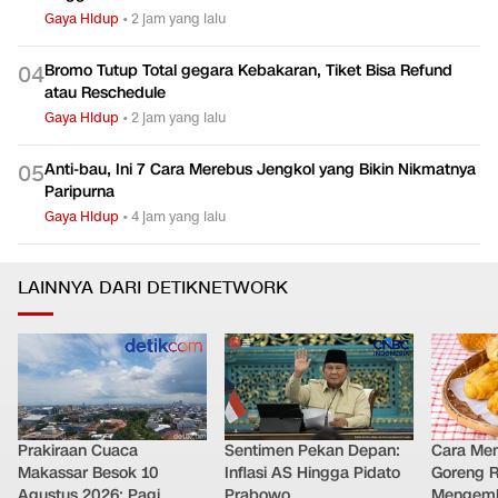
Gaya Hidup
•
2 jam yang lalu
Bromo Tutup Total gegara Kebakaran, Tiket Bisa Refund
0
4
atau Reschedule
Gaya Hidup
•
2 jam yang lalu
Anti-bau, Ini 7 Cara Merebus Jengkol yang Bikin Nikmatnya
0
5
Paripurna
Gaya Hidup
•
4 jam yang lalu
LAINNYA DARI DETIKNETWORK
Prakiraan Cuaca
Sentimen Pekan Depan:
Cara Me
Makassar Besok 10
Inflasi AS Hingga Pidato
Goreng 
Agustus 2026: Pagi
Prabowo
Mengemb