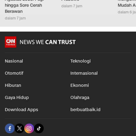
hingga Sore Cerah
Mudah An
dalam 7 jam
Berawan
dalam 6 j
dalam 7 jam
Nasional
Teknologi
Otomotif
Internasional
Hiburan
Ekonomi
Gaya Hidup
Olahraga
Download Apps
berbuatbaik.id