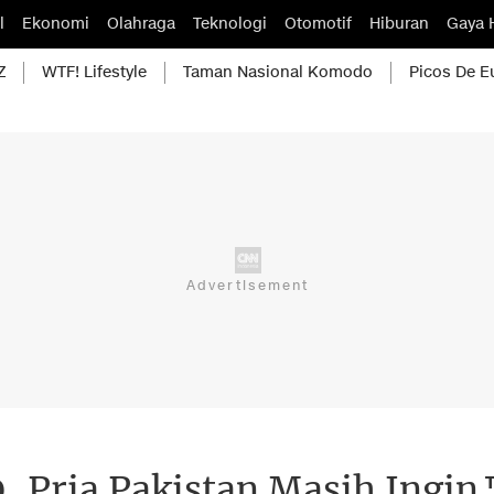
l
Ekonomi
Olahraga
Teknologi
Otomotif
Hiburan
Gaya 
Z
WTF! Lifestyle
Taman Nasional Komodo
Picos De E
 Pria Pakistan Masih Ingin