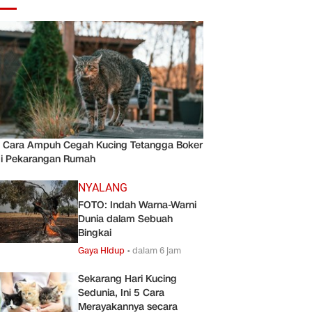
 Cara Ampuh Cegah Kucing Tetangga Boker
i Pekarangan Rumah
NYALANG
FOTO: Indah Warna-Warni
Dunia dalam Sebuah
Bingkai
Gaya Hidup
•
dalam 6 jam
Sekarang Hari Kucing
Sedunia, Ini 5 Cara
Merayakannya secara