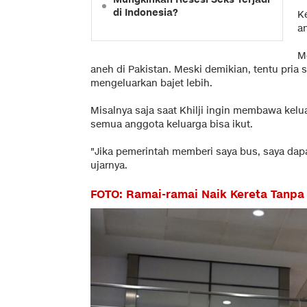
di Indonesia?
K
an
Me
aneh di Pakistan. Meski demikian, tentu pria se
mengeluarkan bajet lebih.
Misalnya saja saat Khilji ingin membawa kel
semua anggota keluarga bisa ikut.
"Jika pemerintah memberi saya bus, saya d
ujarnya.
FOTO: Ramai-ramai Naik Kereta Tanpa