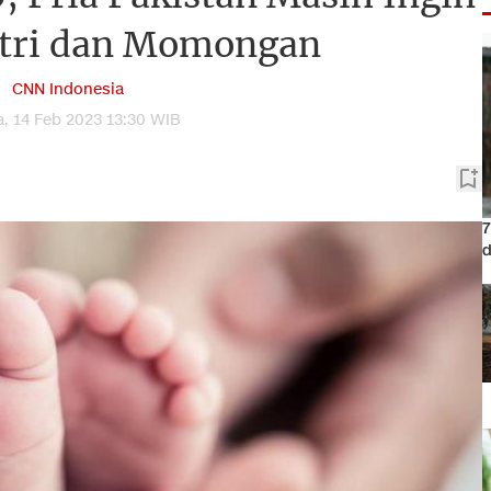
tri dan Momongan
CNN Indonesia
a, 14 Feb 2023 13:30 WIB
7
d