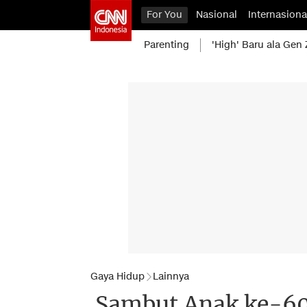
For You
Nasional
Internasiona
Parenting
'High' Baru ala Gen 
Gaya Hidup
Lainnya
Sambut Anak ke-60,