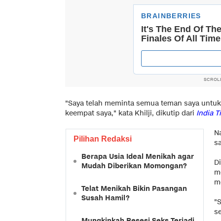
SCROL
"Saya telah meminta semua teman saya unt
keempat saya," kata Khilji, dikutip dari
India 
N
Pilihan Redaksi
s
Berapa Usia Ideal Menikah agar
D
Mudah Diberikan Momongan?
me
m
Telat Menikah Bikin Pasangan
Susah Hamil?
"
s
Mungkinkah Resesi Seks Terjadi