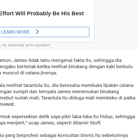
L TO CONTINUE WITH CONTENT
amun, James tidak tahu mengenai fakta itu, sehingga dia
engaku berteriak ketika melihat binatang dengan kaki berbulu
u muncul di celana jinsnya.
la melihat tarantula itu, dia berusaha membuka lipatan celana
engan sumpit dan ternyata James menemukan binatang
ersebut sudah mati. Tarantula itu diduga mati membeku di palka
esawat.
ntuk sepersekian detik saya pikir laba-laba itu hidup, sehingga
ya menjerit," ucap James, seperti dilansir Stuff.
ria yang berprofesi sebagai konsultan bisnis itu sebelumnya