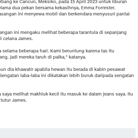
erbang ke Cancun, Meksiko, pada 15 April 2023 untuk liburan
elama dua pekan bersama kekasihnya, Emma Forrester.
asangan ini menyewa mobil dan berkendara menyusuri pantai
angan ini mengaku melihat beberapa tarantula di sepanjang
di celana James.
knya selama beberapa hari. Kami beruntung karena tas itu
ng, jadi mereka taruh di palka," katanya.
un dia khawatir apabila hewan itu berada di kabin pesawat
engatan laba-laba ini dikatakan lebih buruk daripada sengatan
a saya melihat makhluk kecil itu masuk ke dalam jeans saya. Itu
 tutur James.