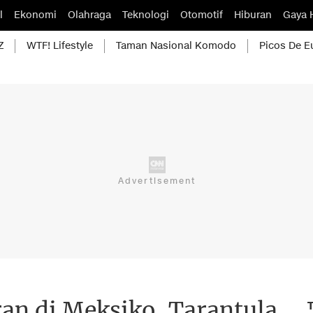
l
Ekonomi
Olahraga
Teknologi
Otomotif
Hiburan
Gaya 
Z
WTF! Lifestyle
Taman Nasional Komodo
Picos De E
ran di Meksiko, Tarantula