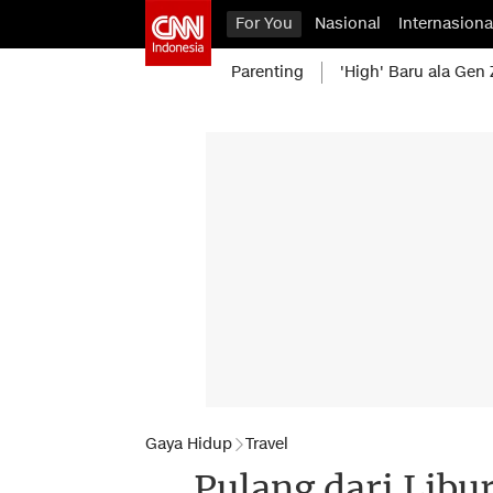
For You
Nasional
Internasiona
Parenting
'High' Baru ala Gen 
Gaya Hidup
Travel
Pulang dari Libu