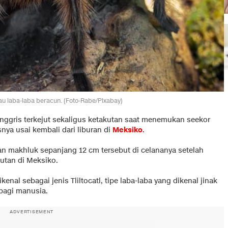
atau laba-laba beracun. (Foto-Rabe/Pixabay)
 Inggris terkejut sekaligus ketakutan saat menemukan seekor
snya usai kembali dari liburan di
Meksiko
.
n makhluk sepanjang 12 cm tersebut di celananya setelah
utan di Meksiko.
enal sebagai jenis Tliltocatl, tipe laba-laba yang dikenal jinak
 bagi manusia.
ADVERTISEMENT