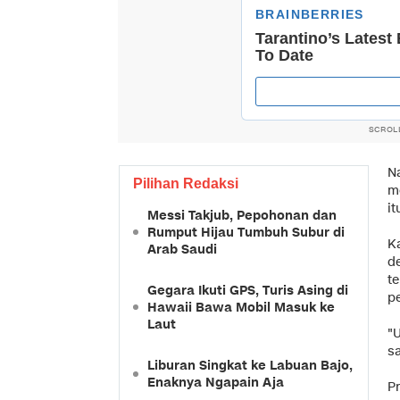
SCROL
N
Pilihan Redaksi
m
it
Messi Takjub, Pepohonan dan
Rumput Hijau Tumbuh Subur di
Ka
Arab Saudi
d
t
Gegara Ikuti GPS, Turis Asing di
p
Hawaii Bawa Mobil Masuk ke
Laut
"U
sa
Liburan Singkat ke Labuan Bajo,
Enaknya Ngapain Aja
P