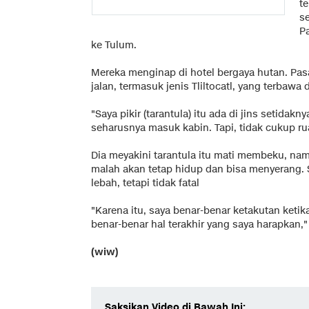
t
s
P
ke Tulum.
Mereka menginap di hotel bergaya hutan. Pas
jalan, termasuk jenis Tliltocatl, yang terbawa 
"Saya pikir (tarantula) itu ada di jins setida
seharusnya masuk kabin. Tapi, tidak cukup rua
Dia meyakini tarantula itu mati membeku, nam
malah akan tetap hidup dan bisa menyerang. S
lebah, tetapi tidak fatal
"Karena itu, saya benar-benar ketakutan ketik
benar-benar hal terakhir yang saya harapkan,"
(wiw)
Saksikan Video di Bawah Ini: