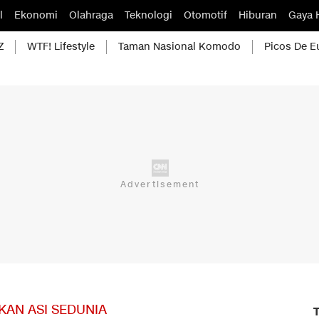
l
Ekonomi
Olahraga
Teknologi
Otomotif
Hiburan
Gaya 
Z
WTF! Lifestyle
Taman Nasional Komodo
Picos De E
KAN ASI SEDUNIA