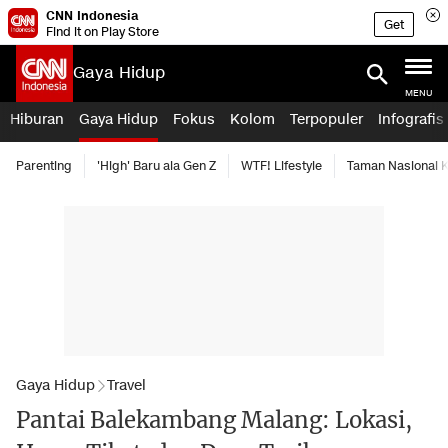
CNN Indonesia
Get
Find it on Play Store
Gaya Hidup
MENU
Hiburan
Gaya Hidup
Fokus
Kolom
Terpopuler
Infografis
Parenting
'High' Baru ala Gen Z
WTF! Lifestyle
Taman Nasional
Gaya Hidup
Travel
Pantai Balekambang Malang: Lokasi,