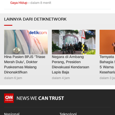
Gaya Hidup
•
dalam 8 menit
LAINNYA DARI DETIKNETWORK
Hina Pasien BPJS 'Triase
Negara di Ambang
Ternyata
Merah Dulu', Dokter
Perang, Presiden
Bahagia 
Puskesmas Malang
Dievakuasi Kendaraan
5 Warna 
Dinonaktifkan
Lapis Baja
Kesehari
dalam 6 jam
dalam 4 jam
dalam 3 j
Nasional
Teknologi