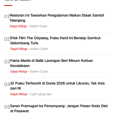
Restoran Ini Tawarkan Pengalaman Makan Steak Sambil
0
1
Telanjang
Gaya Hidup
•
dalam 5 jam
Efek Film The Odyssey, Pulau Kecil Ini Bersiap Sambut
0
2
Gelombang Turis
Gaya Hidup
•
dalam 2 jam
Fakta Medis di Balik Larangan Beri Minum Korban
0
3
Kecelakaan
Gaya Hidup
•
dalam 2 jam
10 Pulau Terfavorit di Dunia 2026 untuk Liburan, Tak Ada
0
4
dari RI
Gaya Hidup
•
1 jam yang lalu
Saran Pramugari ke Penumpang: Jangan Pesan Soda Diet
0
5
di Pesawat