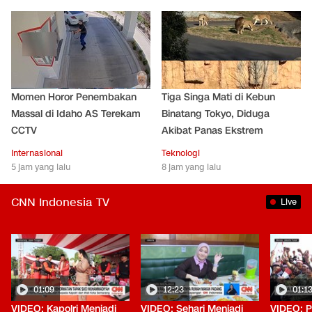
Momen Horor Penembakan
Tiga Singa Mati di Kebun
Massal di Idaho AS Terekam
Binatang Tokyo, Diduga
CCTV
Akibat Panas Ekstrem
Internasional
Teknologi
5 jam yang lalu
8 jam yang lalu
CNN Indonesia TV
Live
01:09
12:23
01:1
VIDEO: Kapolri Menjadi
VIDEO: Sehari Menjadi
VIDEO: P