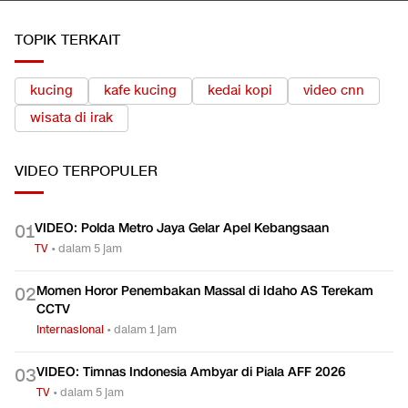
TOPIK TERKAIT
kucing
kafe kucing
kedai kopi
video cnn
wisata di irak
VIDEO
TERPOPULER
VIDEO: Polda Metro Jaya Gelar Apel Kebangsaan
0
1
TV
•
dalam 5 jam
Momen Horor Penembakan Massal di Idaho AS Terekam
0
2
CCTV
Internasional
•
dalam 1 jam
VIDEO: Timnas Indonesia Ambyar di Piala AFF 2026
0
3
TV
•
dalam 5 jam