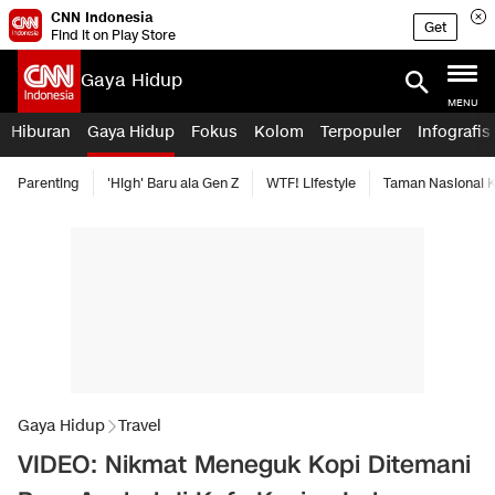
CNN Indonesia
Get
Find it on Play Store
Gaya Hidup
MENU
Hiburan
Gaya Hidup
Fokus
Kolom
Terpopuler
Infografis
Parenting
'High' Baru ala Gen Z
WTF! Lifestyle
Taman Nasional
Gaya Hidup
Travel
VIDEO: Nikmat Meneguk Kopi Ditemani