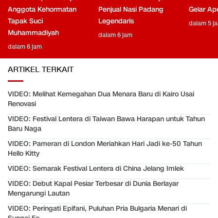
Anggota Kehormatan
Penjual Nasi Padang
Gelar Ap
Tapak Suci
Legendaris
dalam 5 j
Muhammadiyah
dalam 6 jam
dalam 6 jam
ARTIKEL TERKAIT
VIDEO: Melihat Kemegahan Dua Menara Baru di Kairo Usai
Renovasi
VIDEO: Festival Lentera di Taiwan Bawa Harapan untuk Tahun
Baru Naga
VIDEO: Pameran di London Meriahkan Hari Jadi ke-50 Tahun
Hello Kitty
VIDEO: Semarak Festival Lentera di China Jelang Imlek
VIDEO: Debut Kapal Pesiar Terbesar di Dunia Berlayar
Mengarungi Lautan
VIDEO: Peringati Epifani, Puluhan Pria Bulgaria Menari di