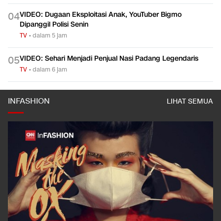
VIDEO: Dugaan Eksploitasi Anak, YouTuber Bigmo
0
4
Dipanggil Polisi Senin
TV
•
dalam 5 jam
VIDEO: Sehari Menjadi Penjual Nasi Padang Legendaris
0
5
TV
•
dalam 6 jam
INFASHION
LIHAT SEMUA