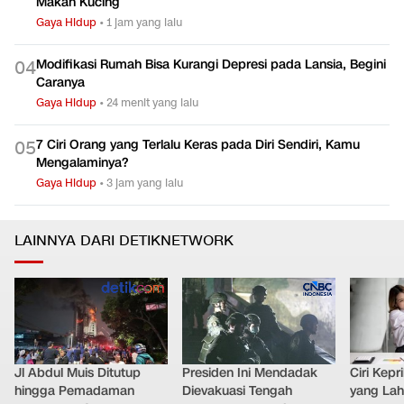
Makan Kucing
Gaya Hidup
•
1 jam yang lalu
Modifikasi Rumah Bisa Kurangi Depresi pada Lansia, Begini
0
4
Caranya
Gaya Hidup
•
24 menit yang lalu
7 Ciri Orang yang Terlalu Keras pada Diri Sendiri, Kamu
0
5
Mengalaminya?
Gaya Hidup
•
3 jam yang lalu
LAINNYA DARI DETIKNETWORK
Jl Abdul Muis Ditutup
Presiden Ini Mendadak
Ciri Kep
hingga Pemadaman
Dievakuasi Tengah
yang Lahi