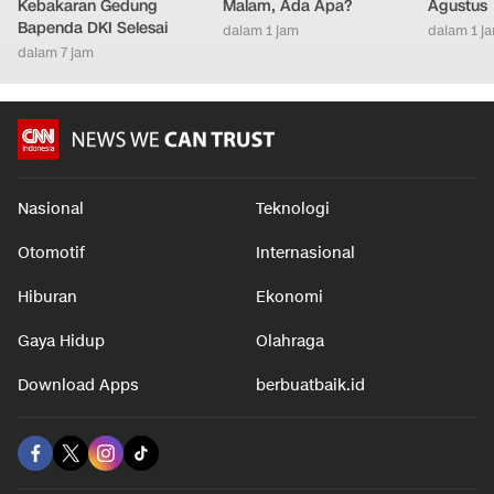
Kebakaran Gedung
Malam, Ada Apa?
Agustus
Bapenda DKI Selesai
dalam 1 jam
dalam 1 j
dalam 7 jam
Nasional
Teknologi
Otomotif
Internasional
Hiburan
Ekonomi
Gaya Hidup
Olahraga
Download Apps
berbuatbaik.id