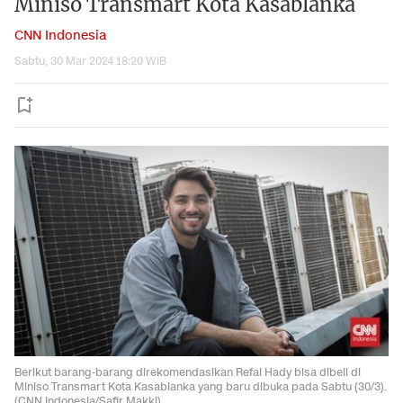
Miniso Transmart Kota Kasablanka
CNN Indonesia
Sabtu, 30 Mar 2024 18:20 WIB
Berikut barang-barang direkomendasikan Refal Hady bisa dibeli di
Miniso Transmart Kota Kasablanka yang baru dibuka pada Sabtu (30/3).
(CNN Indonesia/Safir Makki)