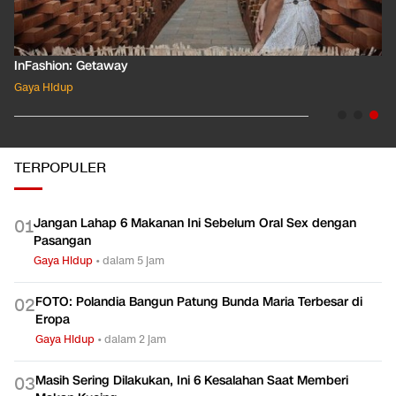
InFashion: Getaway
Gaya Hidup
TERPOPULER
Jangan Lahap 6 Makanan Ini Sebelum Oral Sex dengan
0
1
Pasangan
Gaya Hidup
•
dalam 5 jam
FOTO: Polandia Bangun Patung Bunda Maria Terbesar di
0
2
Eropa
Gaya Hidup
•
dalam 2 jam
Masih Sering Dilakukan, Ini 6 Kesalahan Saat Memberi
0
3