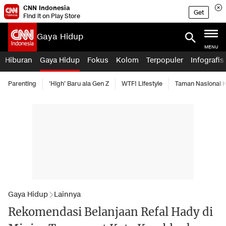
CNN Indonesia
Get
Find it on Play Store
Gaya Hidup
MENU
Hiburan
Gaya Hidup
Fokus
Kolom
Terpopuler
Infografis
Parenting
'High' Baru ala Gen Z
WTF! Lifestyle
Taman Nasional
Gaya Hidup
Lainnya
Rekomendasi Belanjaan Refal Hady di