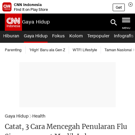
CNN Indonesia
Get
Find it on Play Store
Gaya Hidup
MENU
Hiburan
Gaya Hidup
Fokus
Kolom
Terpopuler
Infografis
Parenting
'High' Baru ala Gen Z
WTF! Lifestyle
Taman Nasional
Gaya Hidup
Health
Catat, 3 Cara Mencegah Penularan Flu