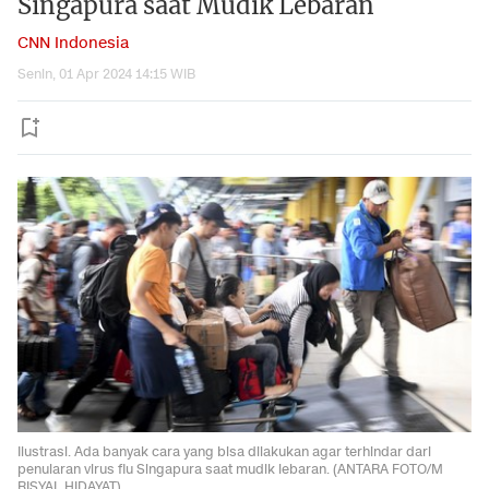
Singapura saat Mudik Lebaran
CNN Indonesia
Senin, 01 Apr 2024 14:15 WIB
Ilustrasi. Ada banyak cara yang bisa dilakukan agar terhindar dari
penularan virus flu Singapura saat mudik lebaran. (ANTARA FOTO/M
RISYAL HIDAYAT)