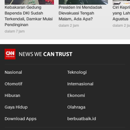
Kebakaran Gedung
Presiden Ini Mendadak
Ciri Kep
Bapenda DKI Sudah
Dievakuasi Tengah
yang Lahi
Terkendali, Damkar Mulai
Malam, Ada Apa?
Agustus
Pendinginan
dalam 2 jam
dalam 2 j
dalam 7 jam
Nasional
Teknologi
Otomotif
Internasional
Hiburan
Ekonomi
Gaya Hidup
Olahraga
Download Apps
berbuatbaik.id