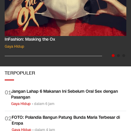
InFashion: Masking the Ox
Gaya Hidup
TERPOPULER
Jangan Lahap 6 Makanan Ini Sebelum Oral Sex dengan
0
1
Pasangan
Gaya Hidup
•
dalam 6 jam
FOTO: Polandia Bangun Patung Bunda Maria Terbesar di
0
2
Eropa
Gaya Hidup
•
dalam 4 jam