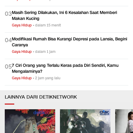
Masih Sering Dilakukan, Ini 6 Kesalahan Saat Memberi
0
3
Makan Kucing
Gaya Hidup
•
dalam 15 menit
Modifikasi Rumah Bisa Kurangi Depresi pada Lansia, Begini
0
4
Caranya
Gaya Hidup
•
dalam 1 jam
7 Ciri Orang yang Terlalu Keras pada Diri Sendiri, Kamu
0
5
Mengalaminya?
Gaya Hidup
•
2 jam yang lalu
LAINNYA DARI DETIKNETWORK