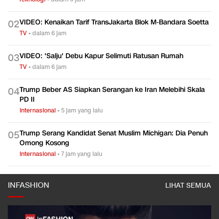
VIDEO: Kenaikan Tarif TransJakarta Blok M-Bandara Soetta
0
2
TV
•
dalam 6 jam
VIDEO: 'Salju' Debu Kapur Selimuti Ratusan Rumah
0
3
TV
•
dalam 6 jam
Trump Beber AS Siapkan Serangan ke Iran Melebihi Skala
0
4
PD II
Internasional
•
5 jam yang lalu
Trump Serang Kandidat Senat Muslim Michigan: Dia Penuh
0
5
Omong Kosong
Internasional
•
7 jam yang lalu
INFASHION
LIHAT SEMUA