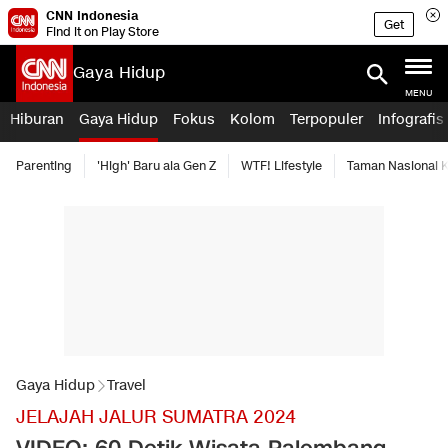
CNN Indonesia
Get
Find it on Play Store
Gaya Hidup
MENU
Hiburan
Gaya Hidup
Fokus
Kolom
Terpopuler
Infografis
Parenting
'High' Baru ala Gen Z
WTF! Lifestyle
Taman Nasional
Gaya Hidup
Travel
JELAJAH JALUR SUMATRA 2024