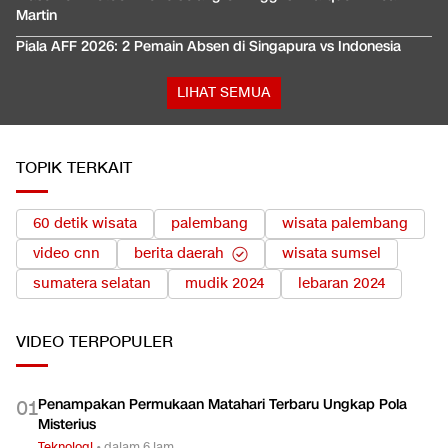
Martin
Piala AFF 2026: 2 Pemain Absen di Singapura vs Indonesia
LIHAT SEMUA
TOPIK TERKAIT
60 detik wisata
palembang
wisata palembang
video cnn
berita daerah
wisata sumsel
sumatera selatan
mudik 2024
lebaran 2024
VIDEO
TERPOPULER
Penampakan Permukaan Matahari Terbaru Ungkap Pola
0
1
Misterius
Teknologi
•
dalam 6 jam