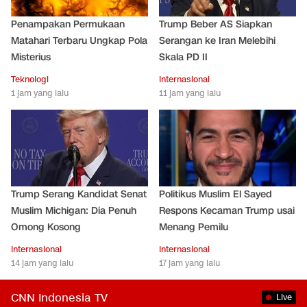
Penampakan Permukaan
Trump Beber AS Siapkan
Matahari Terbaru Ungkap Pola
Serangan ke Iran Melebihi
Misterius
Skala PD II
Teknologi
Internasional
1 jam yang lalu
11 jam yang lalu
Trump Serang Kandidat Senat
Politikus Muslim El Sayed
Muslim Michigan: Dia Penuh
Respons Kecaman Trump usai
Omong Kosong
Menang Pemilu
Internasional
Internasional
14 jam yang lalu
17 jam yang lalu
CNN Indonesia TV
Live