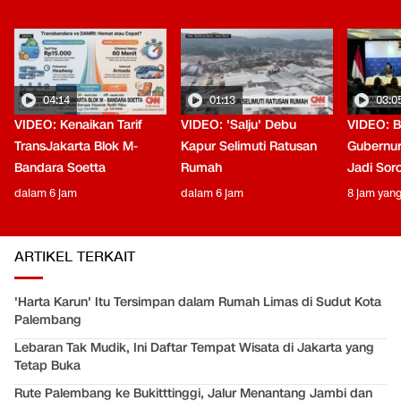
04:14
01:13
03:0
VIDEO: Kenaikan Tarif
VIDEO: 'Salju' Debu
VIDEO: B
TransJakarta Blok M-
Kapur Selimuti Ratusan
Gubernur
Bandara Soetta
Rumah
Jadi Sor
dalam 6 jam
dalam 6 jam
8 jam yang
ARTIKEL TERKAIT
'Harta Karun' Itu Tersimpan dalam Rumah Limas di Sudut Kota
Palembang
Lebaran Tak Mudik, Ini Daftar Tempat Wisata di Jakarta yang
Tetap Buka
Rute Palembang ke Bukitttinggi, Jalur Menantang Jambi dan