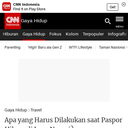
CNN Indonesia
Get
Find it on Play Store
Gaya Hidup
MENU
Hiburan
Gaya Hidup
Fokus
Kolom
Terpopuler
Infografis
Parenting
'High' Baru ala Gen Z
WTF! Lifestyle
Taman Nasional
Gaya Hidup
Travel
Apa yang Harus Dilakukan saat Paspor