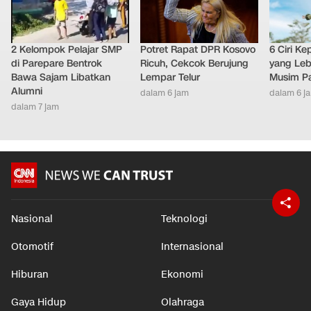
2 Kelompok Pelajar SMP
Potret Rapat DPR Kosovo
6 Ciri K
di Parepare Bentrok
Ricuh, Cekcok Berujung
yang Leb
Bawa Sajam Libatkan
Lempar Telur
Musim P
Alumni
dalam 6 jam
dalam 6 j
dalam 7 jam
Nasional
Teknologi
Otomotif
Internasional
Hiburan
Ekonomi
Gaya Hidup
Olahraga