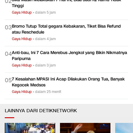
0
2
Tinggi
Gaya Hidup
•
dalam 5 jam
Bromo Tutup Total gegara Kebakaran, Tiket Bisa Refund
0
3
atau Reschedule
Gaya Hidup
•
dalam 4 jam
Anti-bau, Ini 7 Cara Merebus Jengkol yang Bikin Nikmatnya
0
4
Paripurna
Gaya Hidup
•
dalam 3 jam
7 Kesalahan MPASI Ini Acap Dilakukan Orang Tua, Banyak
0
5
Kegocek Medsos
Gaya Hidup
•
dalam 25 menit
LAINNYA DARI DETIKNETWORK