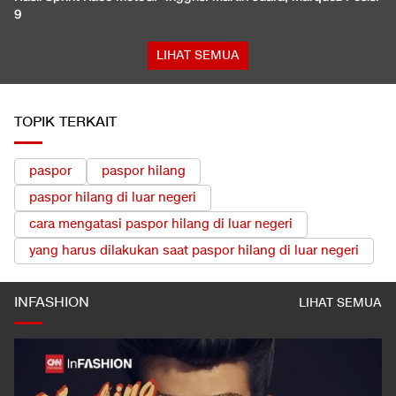
9
LIHAT SEMUA
TOPIK TERKAIT
paspor
paspor hilang
paspor hilang di luar negeri
cara mengatasi paspor hilang di luar negeri
yang harus dilakukan saat paspor hilang di luar negeri
INFASHION
LIHAT SEMUA