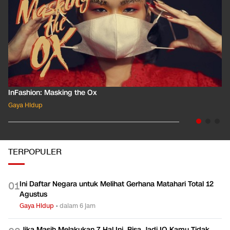
InFashion: Masking the Ox
Gaya Hidup
TERPOPULER
Ini Daftar Negara untuk Melihat Gerhana Matahari Total 12
0
1
Agustus
Gaya Hidup
•
dalam 6 jam
Jika Masih Melakukan 7 Hal Ini, Bisa Jadi IQ Kamu Tidak