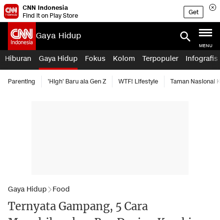
CNN Indonesia
Get
Find it on Play Store
Gaya Hidup
MENU
Hiburan
Gaya Hidup
Fokus
Kolom
Terpopuler
Infografis
Parenting
'High' Baru ala Gen Z
WTF! Lifestyle
Taman Nasional
Gaya Hidup
Food
Ternyata Gampang, 5 Cara