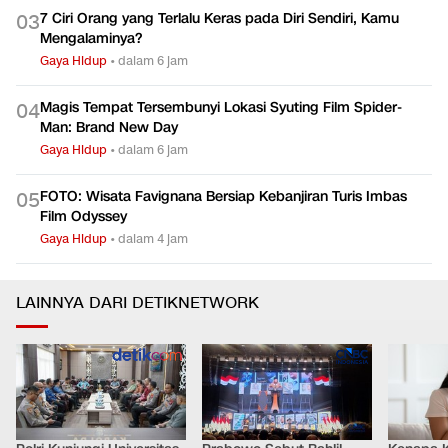
7 Ciri Orang yang Terlalu Keras pada Diri Sendiri, Kamu
0
3
Mengalaminya?
Gaya Hidup
•
dalam 6 jam
Magis Tempat Tersembunyi Lokasi Syuting Film Spider-
0
4
Man: Brand New Day
Gaya Hidup
•
dalam 6 jam
FOTO: Wisata Favignana Bersiap Kebanjiran Turis Imbas
0
5
Film Odyssey
Gaya Hidup
•
dalam 4 jam
LAINNYA DARI DETIKNETWORK