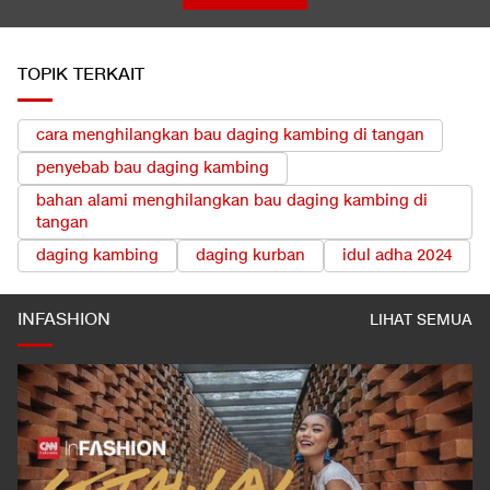
TOPIK TERKAIT
cara menghilangkan bau daging kambing di tangan
penyebab bau daging kambing
bahan alami menghilangkan bau daging kambing di
tangan
daging kambing
daging kurban
idul adha 2024
INFASHION
LIHAT SEMUA