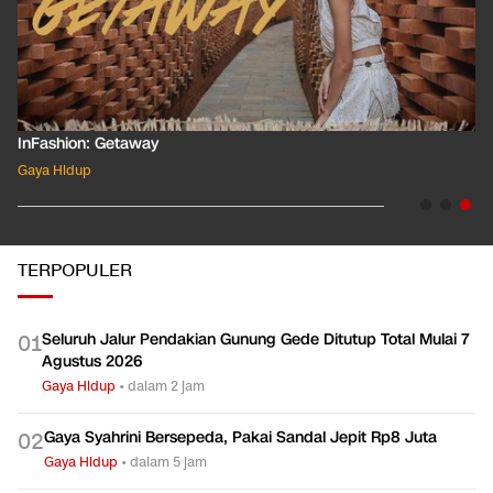
InFashion: Getaway
Gaya Hidup
TERPOPULER
Seluruh Jalur Pendakian Gunung Gede Ditutup Total Mulai 7
0
1
Agustus 2026
Gaya Hidup
•
dalam 2 jam
Gaya Syahrini Bersepeda, Pakai Sandal Jepit Rp8 Juta
0
2
Gaya Hidup
•
dalam 5 jam