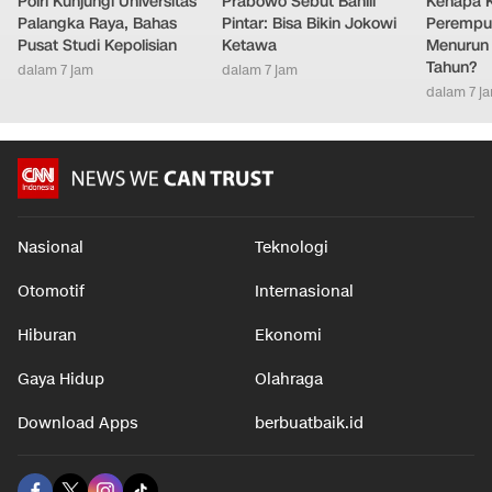
Polri Kunjungi Universitas
Prabowo Sebut Bahlil
Kenapa 
Palangka Raya, Bahas
Pintar: Bisa Bikin Jokowi
Perempu
Pusat Studi Kepolisian
Ketawa
Menurun 
Tahun?
dalam 7 jam
dalam 7 jam
dalam 7 j
Nasional
Teknologi
Otomotif
Internasional
Hiburan
Ekonomi
Gaya Hidup
Olahraga
Download Apps
berbuatbaik.id