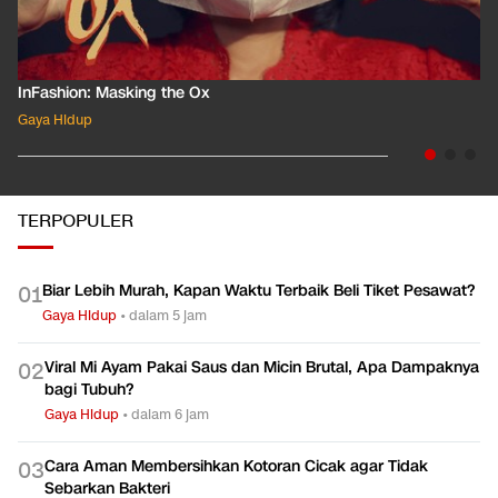
InFashion: Masking the Ox
Gaya Hidup
TERPOPULER
Biar Lebih Murah, Kapan Waktu Terbaik Beli Tiket Pesawat?
0
1
Gaya Hidup
•
dalam 5 jam
Viral Mi Ayam Pakai Saus dan Micin Brutal, Apa Dampaknya
0
2
bagi Tubuh?
Gaya Hidup
•
dalam 6 jam
Cara Aman Membersihkan Kotoran Cicak agar Tidak
0
3
Sebarkan Bakteri