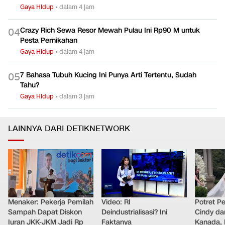
Gaya Hidup
•
dalam 4 jam
Crazy Rich Sewa Resor Mewah Pulau Ini Rp90 M untuk
0
4
Pesta Pernikahan
Gaya Hidup
•
dalam 4 jam
7 Bahasa Tubuh Kucing Ini Punya Arti Tertentu, Sudah
0
5
Tahu?
Gaya Hidup
•
dalam 3 jam
LAINNYA DARI DETIKNETWORK
Menaker: Pekerja Pemilah
Video: RI
Potret Pe
Sampah Dapat Diskon
Deindustrialisasi? Ini
Cindy da
Iuran JKK-JKM Jadi Rp
Faktanya
Kanada, 