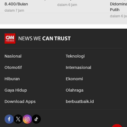
8.400/Bulan
Didomina
dalam 6 jam
Putih
dalam 7 jam
dalam 6 j
Nasional
Teknologi
Otomotif
Internasional
Hiburan
Ekonomi
Gaya Hidup
Olahraga
Download Apps
berbuatbaik.id