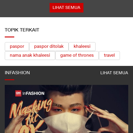
LIHAT SEMUA
TOPIK TERKAIT
paspor
paspor ditolak
khaleesi
nama anak khaleesi
game of thrones
travel
INFASHION
LIHAT SEMUA