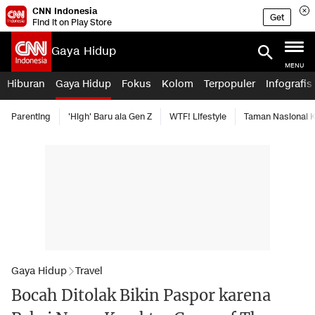
CNN Indonesia
Get
Find it on Play Store
Gaya Hidup
MENU
Hiburan
Gaya Hidup
Fokus
Kolom
Terpopuler
Infografis
Parenting
'High' Baru ala Gen Z
WTF! Lifestyle
Taman Nasional
Gaya Hidup
Travel
Bocah Ditolak Bikin Paspor karena