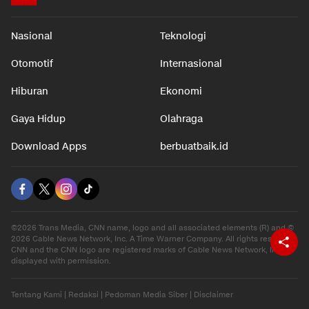
Nasional
Teknologi
Otomotif
Internasional
Hiburan
Ekonomi
Gaya Hidup
Olahraga
Download Apps
berbuatbaik.id
©2026 Trans Media, CNN name, logo and all associated elements (R) and ©
2026 Cable News Network, Inc. A Time Warner Company. All rights reserved.
CNN and the CNN logo are registered marks of Cable News Network, Inc.,
displayed with permission.
Tentang Kami
|
Redaksi
|
Pedoman Media Siber
|
Disclaimer