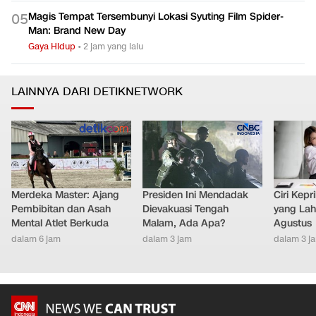
Magis Tempat Tersembunyi Lokasi Syuting Film Spider-
0
5
Man: Brand New Day
Gaya Hidup
•
2 jam yang lalu
LAINNYA DARI DETIKNETWORK
Merdeka Master: Ajang
Presiden Ini Mendadak
Ciri Kep
Pembibitan dan Asah
Dievakuasi Tengah
yang Lahi
Mental Atlet Berkuda
Malam, Ada Apa?
Agustus
dalam 6 jam
dalam 3 jam
dalam 3 j