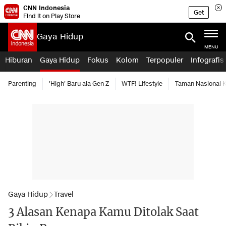
CNN Indonesia
Get
Find it on Play Store
Gaya Hidup
MENU
Hiburan
Gaya Hidup
Fokus
Kolom
Terpopuler
Infografis
Parenting
'High' Baru ala Gen Z
WTF! Lifestyle
Taman Nasional
Gaya Hidup
Travel
3 Alasan Kenapa Kamu Ditolak Saat