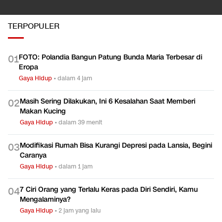
TERPOPULER
FOTO: Polandia Bangun Patung Bunda Maria Terbesar di
0
1
Eropa
Gaya Hidup
•
dalam 4 jam
Masih Sering Dilakukan, Ini 6 Kesalahan Saat Memberi
0
2
Makan Kucing
Gaya Hidup
•
dalam 39 menit
Modifikasi Rumah Bisa Kurangi Depresi pada Lansia, Begini
0
3
Caranya
Gaya Hidup
•
dalam 1 jam
7 Ciri Orang yang Terlalu Keras pada Diri Sendiri, Kamu
0
4
Mengalaminya?
Gaya Hidup
•
2 jam yang lalu