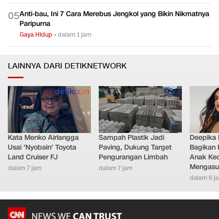
Anti-bau, Ini 7 Cara Merebus Jengkol yang Bikin Nikmatnya
0
5
Paripurna
Gaya Hidup
•
dalam 1 jam
LAINNYA DARI DETIKNETWORK
Kata Menko Airlangga
Sampah Plastik Jadi
Deepika
Usai 'Nyobain' Toyota
Paving, Dukung Target
Bagikan 
Land Cruiser FJ
Pengurangan Limbah
Anak Ke
Mengasu
dalam 7 jam
dalam 7 jam
dalam 6 j