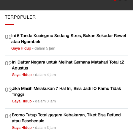
TERPOPULER
Ini 6 Tanda Kucingmu Sedang Stres, Bukan Sekadar Rewel
0
1
atau Ngambek
Gaya Hidup
•
dalam 5 jam
Ini Daftar Negara untuk Melihat Gerhana Matahari Total 12
0
2
Agustus
Gaya Hidup
•
dalam 4 jam
Jika Masih Melakukan 7 Hal Ini, Bisa Jadi IQ Kamu Tidak
0
3
Tinggi
Gaya Hidup
•
dalam 3 jam
Bromo Tutup Total gegara Kebakaran, Tiket Bisa Refund
0
4
atau Reschedule
Gaya Hidup
•
dalam 3 jam