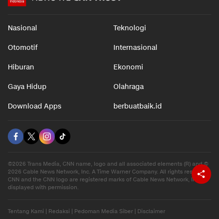
Nasional
Teknologi
Otomotif
Internasional
Hiburan
Ekonomi
Gaya Hidup
Olahraga
Download Apps
berbuatbaik.id
©2026 Trans Media, CNN name, logo and all associated elements (R) and ©
2026 Cable News Network, Inc. A Time Warner Company. All rights reserved.
CNN and the CNN logo are registered marks of Cable News Network, Inc.,
displayed with permission.
Tentang Kami
|
Redaksi
|
Pedoman Media Siber
|
Disclaimer