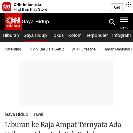
CNN Indonesia
Get
Find it on Play Store
Gaya Hidup
MENU
Hiburan
Gaya Hidup
Fokus
Kolom
Terpopuler
Infografis
Parenting
'High' Baru ala Gen Z
WTF! Lifestyle
Taman Nasional
Gaya Hidup
Travel
Liburan ke Raja Ampat Ternyata Ada