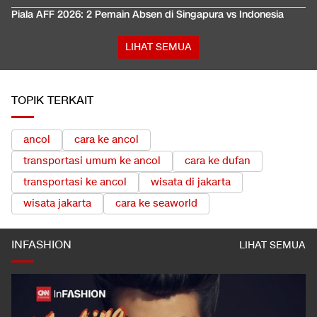
Piala AFF 2026: 2 Pemain Absen di Singapura vs Indonesia
LIHAT SEMUA
TOPIK TERKAIT
ancol
cara ke ancol
transportasi umum ke ancol
cara ke dufan
transportasi ke ancol
wisata di jakarta
wisata jakarta
cara ke seaworld
INFASHION
LIHAT SEMUA