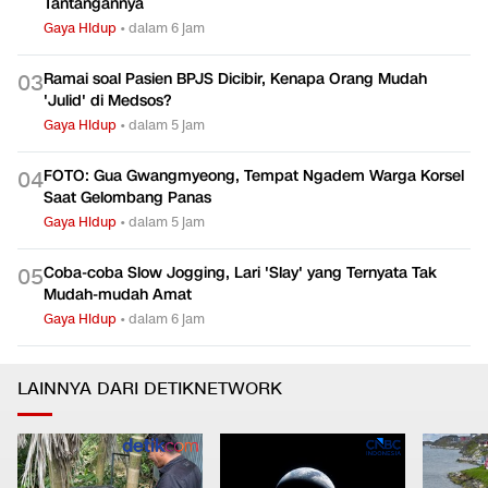
Tantangannya
Gaya Hidup
•
dalam 6 jam
Ramai soal Pasien BPJS Dicibir, Kenapa Orang Mudah
0
3
'Julid' di Medsos?
Gaya Hidup
•
dalam 5 jam
FOTO: Gua Gwangmyeong, Tempat Ngadem Warga Korsel
0
4
Saat Gelombang Panas
Gaya Hidup
•
dalam 5 jam
Coba-coba Slow Jogging, Lari 'Slay' yang Ternyata Tak
0
5
Mudah-mudah Amat
Gaya Hidup
•
dalam 6 jam
LAINNYA DARI DETIKNETWORK