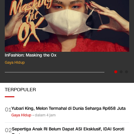
InFashion: Masking the Ox
Gaya Hidup
TERPOPULER
Yubari King, Melon Termahal di Dunia Seharga Rp658 Juta
0
1
Gaya Hidup
•
dalam 4 jam
Sepertiga Anak RI Belum Dapat ASI Eksklusif, IDAI Soroti
0
2