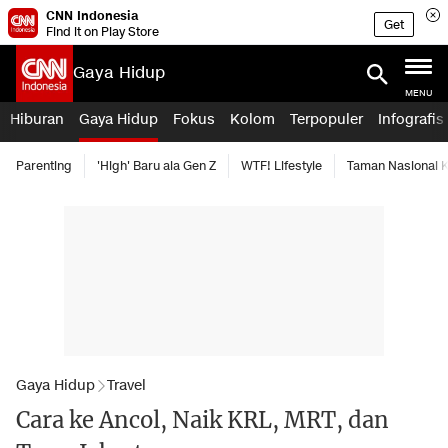
CNN Indonesia
Get
Find it on Play Store
Gaya Hidup
MENU
Hiburan
Gaya Hidup
Fokus
Kolom
Terpopuler
Infografis
Parenting
'High' Baru ala Gen Z
WTF! Lifestyle
Taman Nasional
Gaya Hidup
Travel
Cara ke Ancol, Naik KRL, MRT, dan