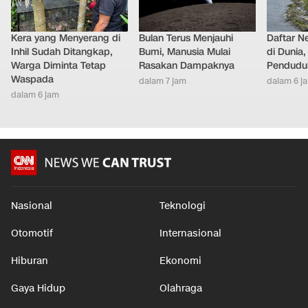
Kera yang Menyerang di
Bulan Terus Menjauhi
Daftar N
Inhil Sudah Ditangkap,
Bumi, Manusia Mulai
di Dunia
Warga Diminta Tetap
Rasakan Dampaknya
Pendudu
Waspada
dalam 7 jam
dalam 6 j
dalam 6 jam
Nasional
Teknologi
Otomotif
Internasional
Hiburan
Ekonomi
Gaya Hidup
Olahraga