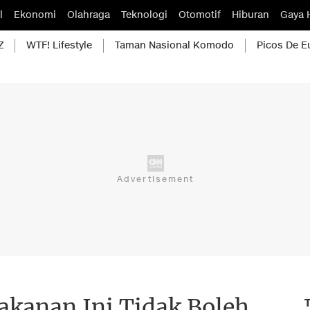
l
Ekonomi
Olahraga
Teknologi
Otomotif
Hiburan
Gaya 
Z
WTF! Lifestyle
Taman Nasional Komodo
Picos De E
akanan Ini Tidak Boleh