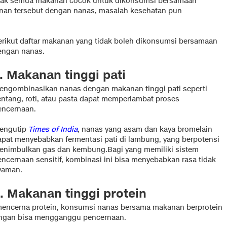
idak semua makanan cocok untuk dikonsumsi bersamaan
nan tersebut dengan nanas, masalah kesehatan pun
erikut daftar makanan yang tidak boleh dikonsumsi bersamaan
engan nanas.
. Makanan tinggi pati
engombinasikan nanas dengan makanan tinggi pati seperti
entang, roti, atau pasta dapat memperlambat proses
encernaan.
engutip
Times of India
, nanas yang asam dan kaya bromelain
apat menyebabkan fermentasi pati di lambung, yang berpotensi
enimbulkan gas dan kembung.Bagi yang memiliki sistem
encernaan sensitif, kombinasi ini bisa menyebabkan rasa tidak
yaman.
. Makanan tinggi protein
ncerna protein, konsumsi nanas bersama makanan berprotein
acangan bisa mengganggu pencernaan.