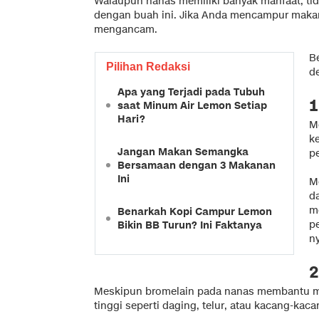
Walaupun nanas memiliki banyak manfaat, t
dengan buah ini. Jika Anda mencampur maka
mengancam.
B
Pilihan Redaksi
d
Apa yang Terjadi pada Tubuh
1
saat Minum Air Lemon Setiap
Hari?
M
k
Jangan Makan Semangka
p
Bersamaan dengan 3 Makanan
Ini
M
d
m
Benarkah Kopi Campur Lemon
p
Bikin BB Turun? Ini Faktanya
n
2
Meskipun bromelain pada nanas membantu me
tinggi seperti daging, telur, atau kacang-k