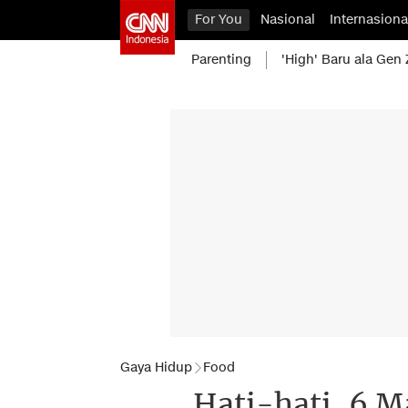
For You
Nasional
Internasiona
Parenting
'High' Baru ala Gen 
Gaya Hidup
Food
Hati-hati, 6 M