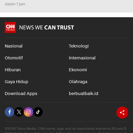
dalam 7 jam
Nasional
Teknologi
Otomotif
Internasional
Hiburan
Ekonomi
Gaya Hidup
Olahraga
Download Apps
berbuatbaik.id
©2026 Trans Media, CNN name, logo and all associated elements (R) and ©