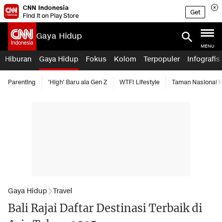
CNN Indonesia
Get
Find it on Play Store
Gaya Hidup
MENU
Hiburan
Gaya Hidup
Fokus
Kolom
Terpopuler
Infografis
Parenting
'High' Baru ala Gen Z
WTF! Lifestyle
Taman Nasional
Gaya Hidup
Travel
Bali Rajai Daftar Destinasi Terbaik di