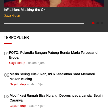
InFashion: Masking the Ox
Gaya Hidup
TERPOPULER
FOTO: Polandia Bangun Patung Bunda Maria Terbesar di
0
1
Eropa
Gaya Hidup
•
dalam 7 jam
Masih Sering Dilakukan, Ini 6 Kesalahan Saat Memberi
0
2
Makan Kucing
Gaya Hidup
•
dalam 3 jam
Modifikasi Rumah Bisa Kurangi Depresi pada Lansia, Begini
0
3
Caranya
Gaya Hidup
•
dalam 4 jam