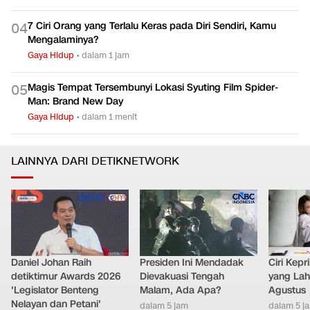
7 Ciri Orang yang Terlalu Keras pada Diri Sendiri, Kamu
0
4
Mengalaminya?
Gaya Hidup
•
dalam 1 jam
Magis Tempat Tersembunyi Lokasi Syuting Film Spider-
0
5
Man: Brand New Day
Gaya Hidup
•
dalam 1 menit
LAINNYA DARI DETIKNETWORK
Daniel Johan Raih
Presiden Ini Mendadak
Ciri Kep
detiktimur Awards 2026
Dievakuasi Tengah
yang Lahi
'Legislator Benteng
Malam, Ada Apa?
Agustus
Nelayan dan Petani'
dalam 5 jam
dalam 5 j