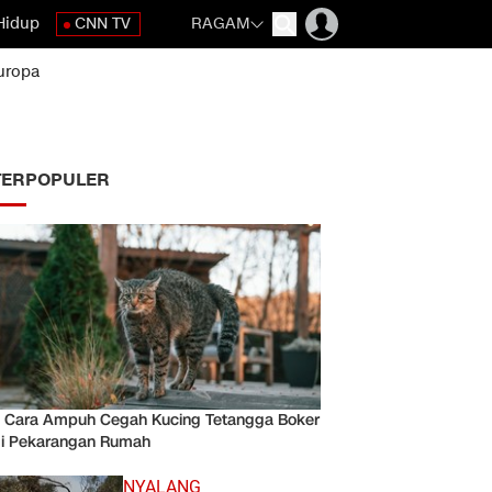
Hidup
CNN TV
RAGAM
uropa
TERPOPULER
 Cara Ampuh Cegah Kucing Tetangga Boker
i Pekarangan Rumah
NYALANG