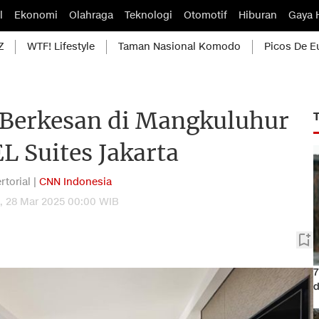
l
Ekonomi
Olahraga
Teknologi
Otomotif
Hiburan
Gaya 
Z
WTF! Lifestyle
Taman Nasional Komodo
Picos De E
 Berkesan di Mangkuluhur
 Suites Jakarta
rtorial |
CNN Indonesia
, 28 Mar 2025 00:00 WIB
7
d