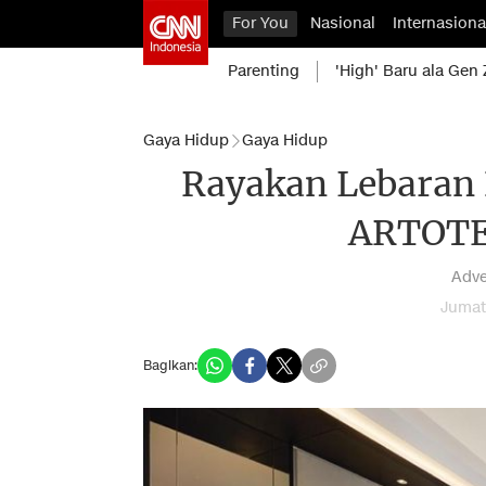
For You
Nasional
Internasiona
Parenting
'High' Baru ala Gen 
Gaya Hidup
Gaya Hidup
Rayakan Lebaran
ARTOTEL
Adve
Jumat
Bagikan: