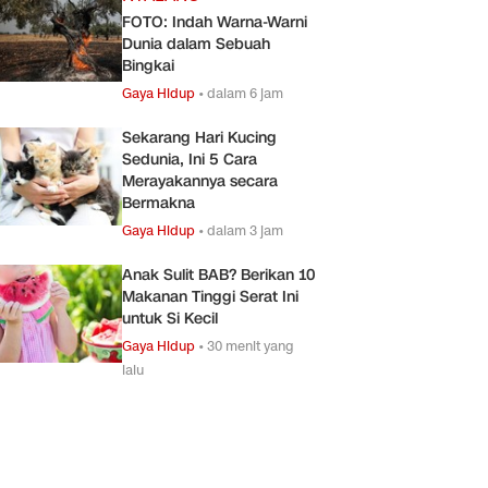
FOTO: Indah Warna-Warni
Dunia dalam Sebuah
Bingkai
Gaya Hidup
•
dalam 6 jam
Sekarang Hari Kucing
Sedunia, Ini 5 Cara
Merayakannya secara
Bermakna
Gaya Hidup
•
dalam 3 jam
Anak Sulit BAB? Berikan 10
Makanan Tinggi Serat Ini
untuk Si Kecil
Gaya Hidup
•
30 menit yang
lalu