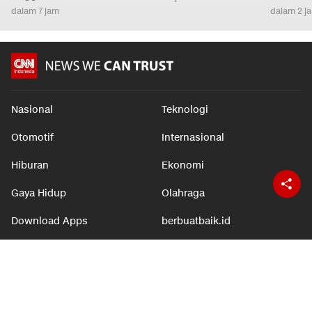
dalam 7 jam
dalam 2 j
Nasional
Teknologi
Otomotif
Internasional
Hiburan
Ekonomi
Gaya Hidup
Olahraga
Download Apps
berbuatbaik.id
©2026 Trans Media, CNN name, logo and all associated elements (R) and ©