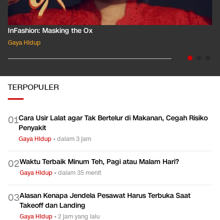
InFashion: Masking the Ox
Gaya Hidup
TERPOPULER
Cara Usir Lalat agar Tak Bertelur di Makanan, Cegah Risiko
0
1
Penyakit
Gaya Hidup
•
dalam 3 jam
Waktu Terbaik Minum Teh, Pagi atau Malam Hari?
0
2
Gaya Hidup
•
dalam 35 menit
Alasan Kenapa Jendela Pesawat Harus Terbuka Saat
0
3
Takeoff dan Landing
Gaya Hidup
•
2 jam yang lalu