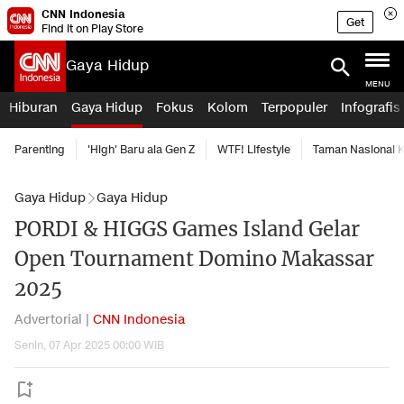
CNN Indonesia
Get
Find it on Play Store
Gaya Hidup
MENU
Hiburan
Gaya Hidup
Fokus
Kolom
Terpopuler
Infografis
Parenting
'High' Baru ala Gen Z
WTF! Lifestyle
Taman Nasional
Gaya Hidup
Gaya Hidup
PORDI & HIGGS Games Island Gelar
Open Tournament Domino Makassar
2025
Advertorial |
CNN Indonesia
Senin, 07 Apr 2025 00:00 WIB