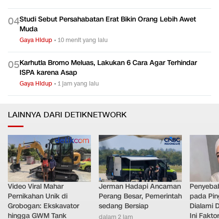
Studi Sebut Persahabatan Erat Bikin Orang Lebih Awet
0
4
Muda
Gaya Hidup
•
10 menit yang lalu
Karhutla Bromo Meluas, Lakukan 6 Cara Agar Terhindar
0
5
ISPA karena Asap
Gaya Hidup
•
1 jam yang lalu
LAINNYA DARI DETIKNETWORK
Video Viral Mahar
Jerman Hadapi Ancaman
Penyebab
Pernikahan Unik di
Perang Besar, Pemerintah
pada Pin
Grobogan: Ekskavator
sedang Bersiap
Dialami D
hingga GWM Tank
Ini Fakt
dalam 2 jam