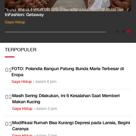
InFashion: Getaway
Gaya Hidup
TERPOPULER
FOTO: Polandia Bangun Patung Bunda Maria Terbesar di
0
1
Eropa
Gaya Hidup
•
dalam 6 jam
Masih Sering Dilakukan, Ini 6 Kesalahan Saat Memberi
0
2
Makan Kucing
Gaya Hidup
•
dalam 2 jam
Modifikasi Rumah Bisa Kurangi Depresi pada Lansia, Begini
0
3
Caranya
Gaya Hidup
•
dalam 3 jam