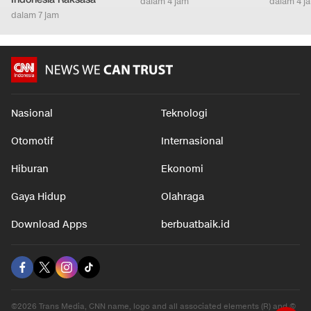
dalam 4 jam
dalam 4 j
dalam 7 jam
Nasional
Teknologi
Otomotif
Internasional
Hiburan
Ekonomi
Gaya Hidup
Olahraga
Download Apps
berbuatbaik.id
©2026 Trans Media, CNN name, logo and all associated elements (R) and ©