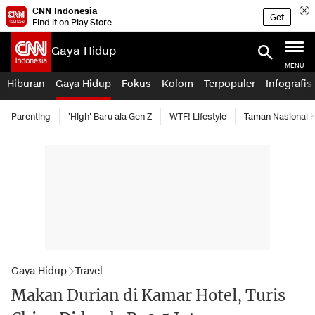
CNN Indonesia
Get
Find it on Play Store
Gaya Hidup
MENU
Hiburan
Gaya Hidup
Fokus
Kolom
Terpopuler
Infografis
Parenting
'High' Baru ala Gen Z
WTF! Lifestyle
Taman Nasional
Gaya Hidup
Travel
Makan Durian di Kamar Hotel, Turis